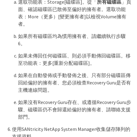
選取功能表：Storage[磁碟區]。從「
所有磁碟區
」頁
面、確認磁碟區已散佈至偏好的擁有者。選取功能
表：More（更多）[變更擁有者]以檢視Volume擁有
者。
如果所有磁碟區均為慣用擁有者、請繼續執行步驟
6。
如果未傳回任何磁碟區、則必須手動傳回磁碟區。移
至功能表：更多[重新分配磁碟區]。
如果在自動發佈或手動發佈之後、只有部分磁碟區傳
回給偏好的擁有者、您必須檢查Recovery Guru是否有
主機連線問題。
如果沒有Recovery Guru存在、或遵循Recovery Guru步
驟、磁碟區仍不會歸還給偏好的擁有者、請聯絡支援
部門。
使用SANtricity NetApp System Manager收集儲存陣列的
支援資料。