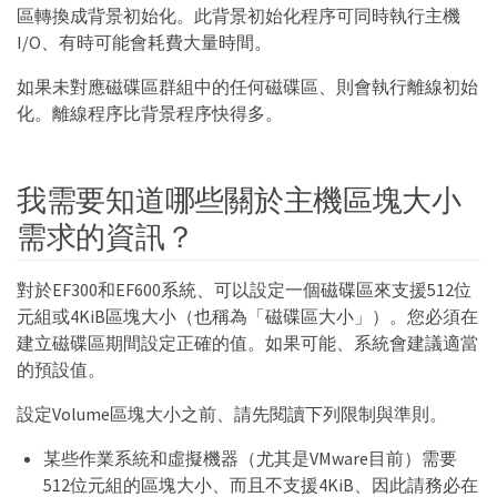
區轉換成背景初始化。此背景初始化程序可同時執行主機
I/O、有時可能會耗費大量時間。
如果未對應磁碟區群組中的任何磁碟區、則會執行離線初始
化。離線程序比背景程序快得多。
我需要知道哪些關於主機區塊大小
需求的資訊？
對於EF300和EF600系統、可以設定一個磁碟區來支援512位
元組或4KiB區塊大小（也稱為「磁碟區大小」）。您必須在
建立磁碟區期間設定正確的值。如果可能、系統會建議適當
的預設值。
設定Volume區塊大小之前、請先閱讀下列限制與準則。
某些作業系統和虛擬機器（尤其是VMware目前）需要
512位元組的區塊大小、而且不支援4KiB、因此請務必在