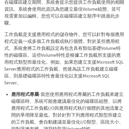
在磁碟區建立期間、系統會提示您提供工作負載使用的相關
資訊。系統會使用此資訊為您建立最佳Volume組態、並可
視需要加以編輯。您也可以在磁碟區建立順序中跳過此步
驟。
工作負載是支援應用程式的儲存物件。您可以針對每個應用
程式定義一或多個工作負載或執行個體。對於某些應用程
式、系統會將工作負載設定為包含具有類似基礎Volume特
性的磁碟區。這些Volume特性是根據工作負載所支援的應
用程式類型而最佳化。例如、如果您建立支援Microsoft SQL
Server應用程式的工作負載、然後為該工作負載建立磁碟
區、則基礎磁碟區特性會最佳化以支援Microsoft SQL
Server。
應用程式專屬
-當您使用應用程式專屬的工作負載來建立
磁碟區時、系統可能會建議最佳化的磁碟區組態、以將
應用程式工作負載I/O與應用程式執行個體的其他流量之
間的爭用降至最低。對於針對下列應用程式類型所建立
的工作負載、會自動建議並最佳化I/O類型、區段大小、
控制器擁有權、讀寫快取等Volume特性。