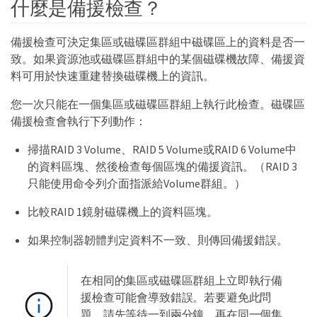
什麼是備援檢查？
備援檢查可決定集區或磁碟區群組中磁碟區上的資料是否一
致。如果資源池或磁碟區群組中的某個磁碟機故障、備援資
料可用於快速重建替換磁碟機上的資訊。
您一次只能在一個集區或磁碟區群組上執行此檢查。磁碟區
備援檢查會執行下列動作：
掃描RAID 3 Volume、RAID 5 Volume或RAID 6 Volume中
的資料區塊、然後檢查每個區塊的備援資訊。（RAID 3
只能使用命令列介面指派給Volume群組。）
比較RAID 1鏡射磁碟機上的資料區塊。
如果控制器韌體判定資料不一致、則傳回備援錯誤。
在相同的集區或磁碟區群組上立即執行備
援檢查可能會導致錯誤。若要避免此問
題、請先等待一到兩分鐘、再在同一個集