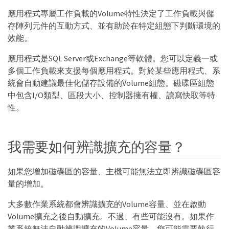
應用程式專屬工作負載的Volume特性決定了工作負載與儲
存陣列元件的互動方式、並有助於在特定組態下判斷環境的
效能。
應用程式是SQL Server或Exchange等軟體。您可以定義一或
多個工作負載來支援每個應用程式。對於某些應用程式、系
統會自動建議最佳化儲存設備的Volume組態。磁碟區組態
中包含I/O類型、區段大小、控制器擁有權、讀寫快取等特
性。
我需要如何辨識擴充的容量？
如果您增加磁碟區的容量、主機可能無法立即辨識磁碟區容
量的增加。
大多數作業系統都會辨識擴充的Volume容量、並在啟動
Volume擴充之後自動擴充。不過、有些可能沒有。如果作
業系統無法自動辨識擴充的Volume容量、您可能需要執行