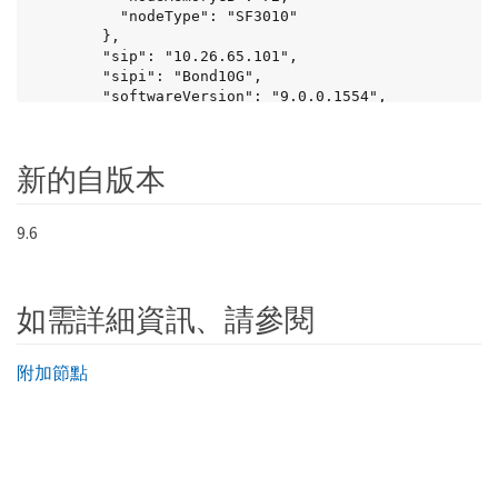
          "nodeType": "SF3010"

        },

        "sip": "10.26.65.101",

        "sipi": "Bond10G",

        "softwareVersion": "9.0.0.1554",

        "uuid": "4C4C4544-0048-4410-8056-
C7C04F395931"

      }

新的自版本
    ]

  }

}
9.6
如需詳細資訊、請參閱
附加節點