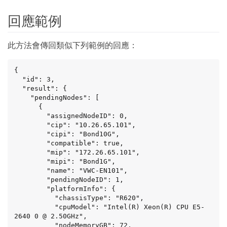
回應範例
此方法會傳回類似下列範例的回應：
{

  "id": 3,

  "result": {

    "pendingNodes": [

      {

        "assignedNodeID": 0,

        "cip": "10.26.65.101",

        "cipi": "Bond10G",

        "compatible": true,

        "mip": "172.26.65.101",

        "mipi": "Bond1G",

        "name": "VWC-EN101",

        "pendingNodeID": 1,

        "platformInfo": {

          "chassisType": "R620",

          "cpuModel": "Intel(R) Xeon(R) CPU E5-
2640 0 @ 2.50GHz",

          "nodeMemoryGB": 72,
