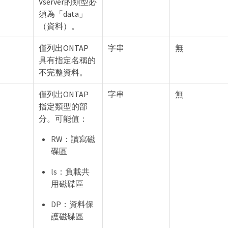
Vserver的類型必
須為「data」
（資料）。
僅列出ONTAP
字串
無
具有指定名稱的
不完整資料。
僅列出ONTAP
字串
無
指定類型的部
分。可能值：
RW：讀寫磁
碟區
ls：負載共
用磁碟區
DP：資料保
護磁碟區