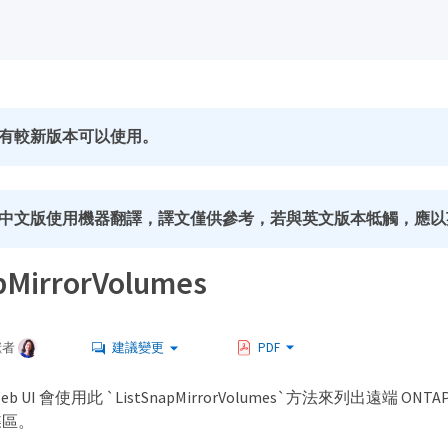
有較新版本可以使用。
中文版使用機器翻譯，譯文僅供參考，若與英文版本牴觸，應以
pMirrorVolumes
獻者
建議變更
PDF
 Web UI 會使用此 `ListSnapMirrorVolumes`方法來列出遠端 
磁碟區。