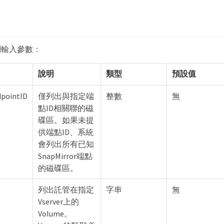
列輸入參數：
說明
類型
預設值
dpointID
僅列出與指定端
整數
無
點ID相關聯的磁
碟區。如果未提
供端點ID、系統
會列出所有已知
SnapMirror端點
的磁碟區。
列出託管在指定
字串
無
Vserver上的
Volume。