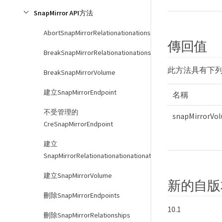
SnapMirror API方法
AbortSnapMirrorRelationationations
傳回值
BreakSnapMirrorRelationationations.
此方法具有下
BreakSnapMirrorVolume
建立SnapMirrorEndpoint
名稱
不受管理的
snapMirrorVo
CreSnapMirrorEndpoint
建立
SnapMirrorRelationationationationationship
建立SnapMirrorVolume
新的自版
刪除SnapMirrorEndpoints
10.1
刪除SnapMirrorRelationships