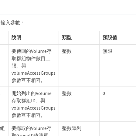
列輸入參數：
說明
類型
預設值
要傳回的Volume存
整數
無限
取群組物件數目上
限。與
volumeAccessGroups
參數互不相容。
存
開始列出的Volume
整數
0
存取群組ID。與
volumeAccessGroups
參數互不相容。
群組
要擷取的Volume存
整數陣列
取GroupID值清單。