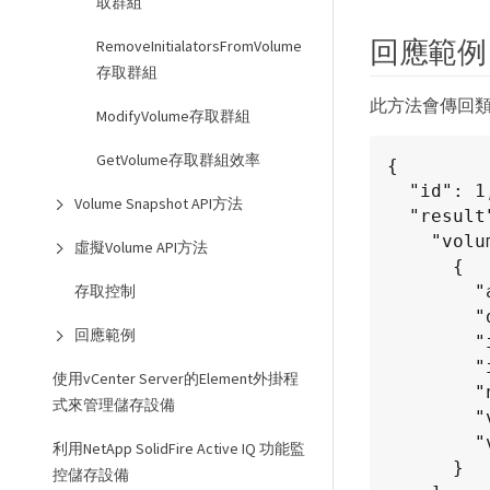
取群組
回應範例
RemoveInitialatorsFromVolume
存取群組
此方法會傳回
ModifyVolume存取群組
GetVolume存取群組效率
{

  "id": 1,

Volume Snapshot API方法
  "result": {

    "volumeAccessGroups": [

虛擬Volume API方法
      {

        "attributes": {},

存取控制
        "deletedVolumes": [],

回應範例
        "initiatorIDs": [],

        "initiators": [],

使用vCenter Server的Element外掛程
        "name": "example1",

式來管理儲存設備
        "volumeAccessGroupID": 3,

        "volumes": []

利用NetApp SolidFire Active IQ 功能監
      }

控儲存設備