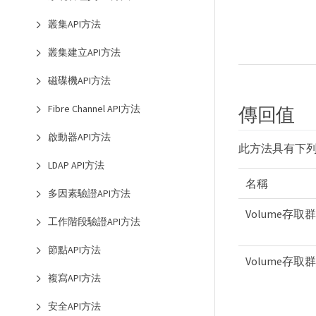
叢集API方法
叢集建立API方法
磁碟機API方法
傳回值
Fibre Channel API方法
啟動器API方法
此方法具有下
LDAP API方法
名稱
多因素驗證API方法
Volume存取
工作階段驗證API方法
節點API方法
Volume存取群
複寫API方法
安全API方法