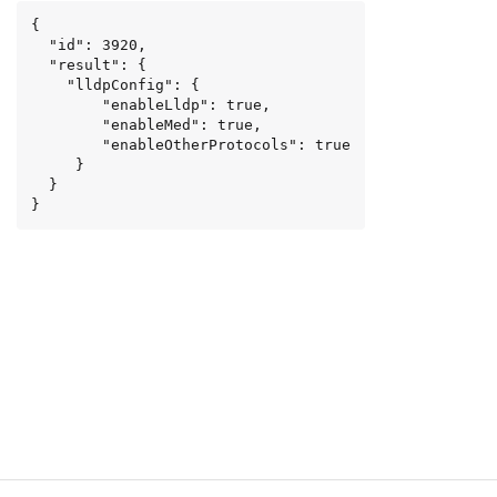
{

  "id": 3920,

  "result": {

    "lldpConfig": {

        "enableLldp": true,

        "enableMed": true,

        "enableOtherProtocols": true

     }

  }

}