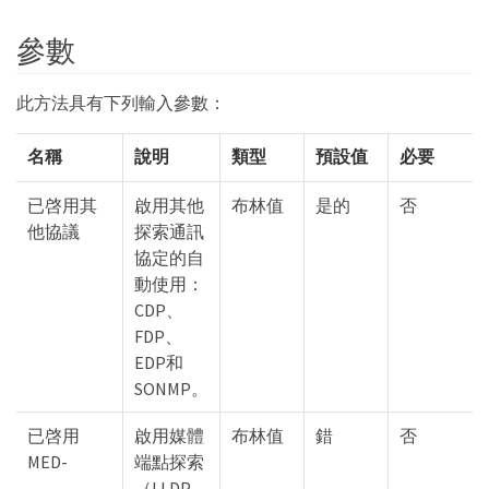
參數
此方法具有下列輸入參數：
名稱
說明
類型
預設值
必要
已啓用其
啟用其他
布林值
是的
否
他協議
探索通訊
協定的自
動使用：
CDP、
FDP、
EDP和
SONMP。
已啓用
啟用媒體
布林值
錯
否
MED-
端點探索
（LLDP-