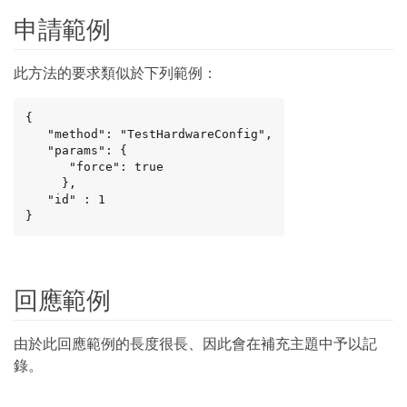
申請範例
此方法的要求類似於下列範例：
{

   "method": "TestHardwareConfig",

   "params": {

      "force": true

     },

   "id" : 1

}
回應範例
由於此回應範例的長度很長、因此會在補充主題中予以記
錄。