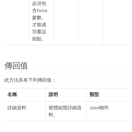
必須包
含force
參數、
才能成
功重設
節點。
傳回值
此方法具有下列傳回值：
名稱
說明
類型
詳細資料
硬體組態詳細資
Json物件
料。