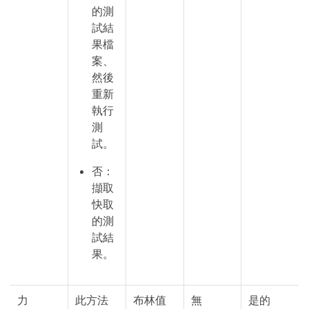
的測
試結
果檔
案、
然後
重新
執行
測
試。
否：
擷取
快取
的測
試結
果。
力
此方法
布林值
無
是的