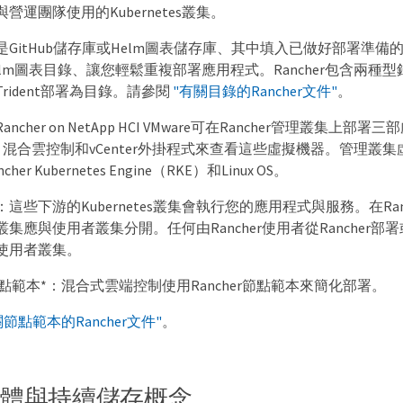
營運團隊使用的Kubernetes叢集。
GitHub儲存庫或Helm圖表儲存庫、其中填入已做好部署準備的應
lm圖表目錄、讓您輕鬆重複部署應用程式。Rancher包含兩種
rident部署為目錄。請參閱
"有關目錄的Rancher文件"
。
ancher on NetApp HCI VMware可在Rancher管理叢集上
er、混合雲控制和vCenter外掛程式來查看這些虛擬機器。管理叢集虛
er Kubernetes Engine（RKE）和Linux OS。
：這些下游的Kubernetes叢集會執行您的應用程式與服務。在Ranche
集應與使用者叢集分開。任何由Rancher使用者從Rancher部署或
使用者叢集。
her節點範本*：混合式雲端控制使用Rancher節點範本來簡化部署。
關節點範本的Rancher文件"
。
nt軟體與持續儲存概念