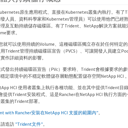
Kubernetes原生應用程式、直接在Kubernetes叢集內執行。有了Tride
人員、資料科學家和Kubernetes管理員）可以使用他們已經熟悉的
及互動持續儲存磁碟區。有了Trident、NetApp解決方案就能滿足K
ume要求。
r、您就可以使用持續的Volume、這種磁碟區獨立存在於任何特定
用Trident管理持續磁碟區宣告（PVCS）、可讓開發人員建立P
級實作詳細資料的影響。
發出持續磁碟區宣告（PVc）要求時、Trident會根據要求的參數
位於不穩定環境中的不穩定軟體儲存層動態配置儲存空間NetApp HCI 
NetApp HCI 使用者叢集上執行各種功能、並在其中提供Triden
中會提供Trident安裝程式、這是Rancher在NetApp HCI 執行
集的Trident部署。
ent with Rancher安裝在NetApp HCI 支援的範圍內"
。
、請造訪
"Trident文件"
。