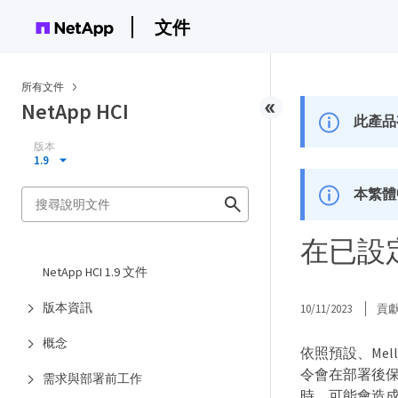
文件
所有文件
NetApp HCI
此產品
版本
1.9
本繁體
在已設
NetApp HCI 1.9 文件
版本資訊
10/11/2023
貢
概念
依照預設、Mellan
令會在部署後
需求與部署前工作
時、可能會造成