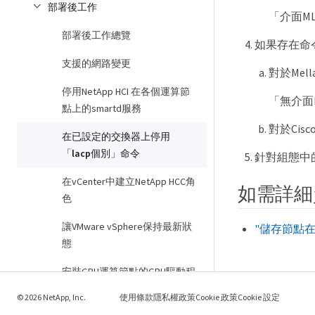
部署後工作
「介面ML
部署後工作總覽
如果存在命
支援的網路變更
對於Mel
停用NetApp HCI 在各個運算節
「無介面M
點上的smartd服務
對於Cis
在已設定的交換器上停用
「lacp個別」命令
針對組態中
在vCenter中建立NetApp HCC角
如需詳細
色
讓VMware vSphere保持最新狀
"儲存節點
態
安裝GPU運算節點的GPU驅動程
式
© 2026 NetApp, Inc.
使用條款
隱私權政策
Cookie 政策
Cookie 設定