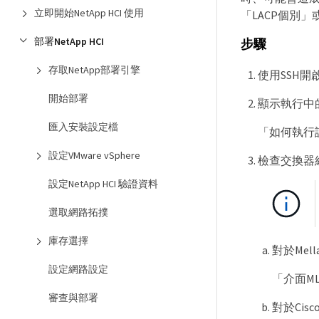
立即開始NetApp HCI 使用
「LACP個別」
部署NetApp HCI
步驟
存取NetApp部署引擎
使用SSH
開始部署
顯示執行中
匯入安裝設定檔
「如何執行
設定VMware vSphere
檢查交換器組態
設定NetApp HCI 驗證資料
選取網路拓撲
庫存選擇
對於Me
設定網路設定
「介面ML
審查與部署
對於Ci