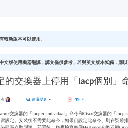
有較新版本可以使用。
中文版使用機器翻譯，譯文僅供參考，若與英文版本牴觸，應以
定的交換器上停用「lacp個別」
獻者
建議變更
PDF
ox交換器的「lacper-individual」命令和Cisco交換器的「lacp susp
保留設定。安裝後不需要此命令；如果仍設定此命令、則在疑難
磁碟區存取問題。部署後、您應檢查每個Mellanox交換器和Cis