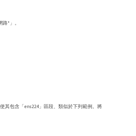
網路*」。
：
」檔案、使其包含「ens224」區段、類似於下列範例。將