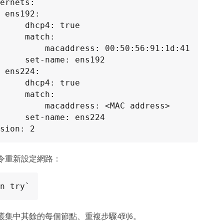
:

cp4: true

 match:

ddress: 00:50:56:91:1d:41

name: ens192

:

cp4: true

 match:

caddress: <MAC address>

name: ens224

version: 2
令重新設定網路：
n try`
叢集中其餘的每個節點、重複步驟4到6。