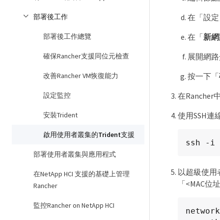
在「設定
部署後工作
在「
新網
部署後工作總覽
展開網路
確保Rancher支援同位元檢查
按一下「
改善Rancher VM恢復能力
在Ranch
設定監控
使用SSH
安裝Trident
啟用使用者叢集的Trident支援
ssh -i 
部署使用者叢集與應用程式
以超級使用者的
在NetApp HCI 支援的基礎上管理
「<MAC位
Rancher
監控Rancher on NetApp HCI
network