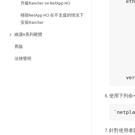
    ethernets:

升級Rancher on NetApp HCI
        ens192
            dh
移除NetApp HCI 在不支援的情況下
           
安裝Rancher
                maca
維護H系列硬體
            set-
        ens224
舊版
            dh
           
法律聲明
                ma
            set-
    
使用下列命
`netpla
針對使用者