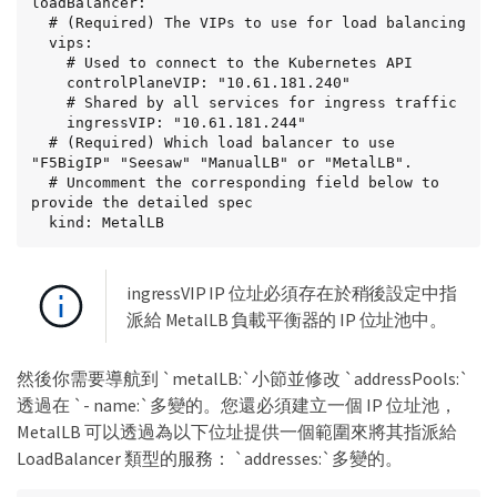
loadBalancer:

  # (Required) The VIPs to use for load balancing

  vips:

    # Used to connect to the Kubernetes API

    controlPlaneVIP: "10.61.181.240"

    # Shared by all services for ingress traffic

    ingressVIP: "10.61.181.244"

  # (Required) Which load balancer to use 
"F5BigIP" "Seesaw" "ManualLB" or "MetalLB".

  # Uncomment the corresponding field below to 
provide the detailed spec

  kind: MetalLB
ingressVIP IP 位址必須存在於稍後設定中指
派給 MetalLB 負載平衡器的 IP 位址池中。
然後你需要導航到 `metalLB:`小節並修改 `addressPools:`
透過在 `- name:`多變的。您還必須建立一個 IP 位址池，
MetalLB 可以透過為以下位址提供一個範圍來將其指派給
LoadBalancer 類型的服務： `addresses:`多變的。