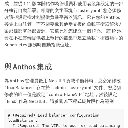
成，並從 1.11 版本開始作為管理員和使用者叢集設定的一部
分執行自動部署。相應的文字區塊 `cluster.yaml`您必須修
改這些設定檔才能提供負載平衡器資訊。它在您的 Anthos
叢集上自託管，而不需要像其他受支援的負載平衡器解決方
案那樣部署外部資源。它還允許您建立一個 IP 池，該 IP 池
會在不在雲端提供者上執行的叢集中建立負載平衡器類型的
Kubernetes 服務時自動指派位址。
與 Anthos 集成
為 Anthos 管理員啟用 MetalLB 負載平衡器時，您必須修改
`loadBalancer:`存在於 `admin-cluster.yaml`文件。您必須
修改的唯一值是設定 `controlPlaneVIP:`地址，然後設定
`kind:`作為 MetalLB。請參閱以下程式碼片段作為範例：
# (Required) Load balancer configuration

loadBalancer:

  # (Required) The VIPs to use for load balancing
