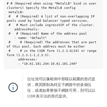
# # (Required when using "MetalLB" kind in user 
clusters) Specify the MetalLB config

 metalLB:

 #   # (Required) A list of non-overlapping IP 
pools used by load balancer typed services.

 #   # Must include ingressVIP of the cluster.

    addressPools:

 #   # (Required) Name of the address pool

    - name: "default"

 #     # (Required) The addresses that are part 
of this pool. Each address must be either

 #     # in the CIDR form (1.2.3.0/24) or range 
form (1.2.3.1-1.2.3.5).

      addresses:

      - "10.61.181.244-10.61.181.249"
位址池可以像範例中那樣以範圍的形式提
供，將其限制為特定子網路中的多個位
址，或者如果整個子網路可用，則可以以
CIDR 表示法的形式提供。