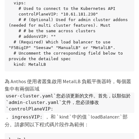
  vips:

    # Used to connect to the Kubernetes API

    controlPlaneVIP: "10.61.181.230"

    # # (Optional) Used for admin cluster addons 
(needed for multi cluster features). Must

    # # be the same across clusters

    # addonsVIP: ""

  # (Required) Which load balancer to use 
"F5BigIP" "Seesaw" "ManualLB" or "MetalLB".

  # Uncomment the corresponding field below to 
provide the detailed spec

  kind: MetalLB
為 Anthos 使用者叢集啟用 MetalLB 負載平衡器時，每個叢
集中有兩個區域
user-cluster.yaml`您必須更新的文件。首先，以類似於
`admin-cluster.yaml`文件，您必須修改
`controlPlaneVIP:
，
， 和 `kind:`中的值 `loadBalancer:`部
ingressVIP:
分。請參閱以下程式碼片段作為範例：