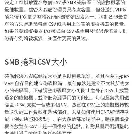
決定了可以放置在每個 CSV 或 SMB 磁碟區上的虛擬機器的
最佳數量。儘管大多數管理員只考慮容量，但發送到 VHDx
的並發 I/O 量是整體效能的最關鍵因素之一。控制效能最簡
單的方法是調節每個 CSV 或共用上放置的虛擬機器的數量。
如果並發虛擬機器 I/O 模式向 CSV 或共用發送過多流量，則
磁碟佇列將被填滿，並產生更高的延遲。
SMB 捲和 CSV 大小
確保解決方案端到端大小足夠以避免瓶頸，並且在為 Hyper-
V VM 儲存目的建立磁碟區時，最佳做法是建立不大於所需大
小的磁碟區。正確調整磁碟區大小可防止意外在 CSV 上放置
過多的虛擬機，並降低資源爭用的可能性。每個叢集共用磁
碟區 (CSV) 支援一個或多個 VM。放置在 CSV 上的虛擬機器數
量取決於工作負載和業務偏好，以及如何使用ONTAP儲存功
能（例如快照和複製）。在大多數部署場景中，將多個虛擬
機器放置在 CSV 上是一個很好的起點。針對具體用例調整此
方法以滿足效能和資料保護要求。