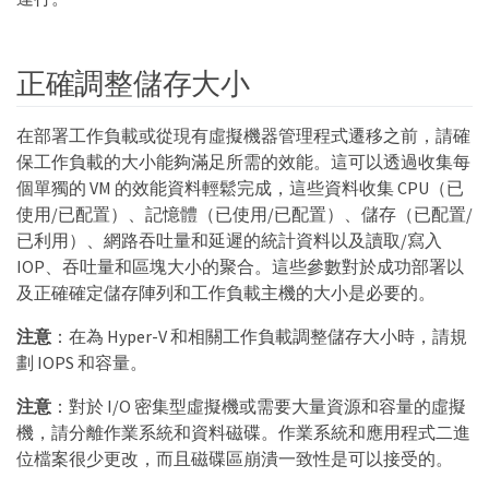
正確調整儲存大小
在部署工作負載或從現有虛擬機器管理程式遷移之前，請確
保工作負載的大小能夠滿足所需的效能。這可以透過收集每
個單獨的 VM 的效能資料輕鬆完成，這些資料收集 CPU（已
使用/已配置）、記憶體（已使用/已配置）、儲存（已配置/
已利用）、網路吞吐量和延遲的統計資料以及讀取/寫入
IOP、吞吐量和區塊大小的聚合。這些參數對於成功部署以
及正確確定儲存陣列和工作負載主機的大小是必要的。
注意
：在為 Hyper-V 和相關工作負載調整儲存大小時，請規
劃 IOPS 和容量。
注意
：對於 I/O 密集型虛擬機或需要大量資源和容量的虛擬
機，請分離作業系統和資料磁碟。作業系統和應用程式二進
位檔案很少更改，而且磁碟區崩潰一致性是可以接受的。