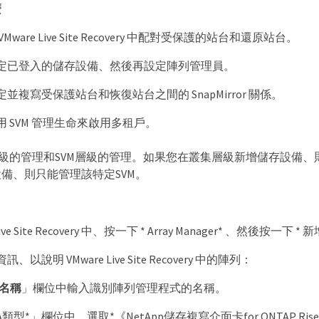
麼
ware Live Site Recovery 中配對受保護的站台和還原站台。
定已登入的儲存設備、然後再設定陣列管理員。
並複寫受保護站台和恢復站台之間的 SnapMirror 關係。
 SVM 管理生命來啟用多租戶。
層級的管理和SVM層級的管理。如果您在叢集層級新增儲存設備、則
備、則只能管理該特定SVM。
ive Site Recovery 中、按一下 * Array Manager* 、然後按一下 * 新增
以說明 VMware Live Site Recovery 中的陣列：
名稱
」欄位中輸入識別陣列管理程式的名稱。
RA類型*」欄位中、選取*《NetApp儲存複寫介面卡for ONTAP Ris