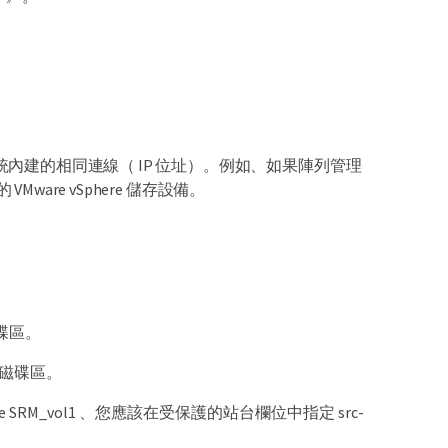
統內建的相同連線（ IP 位址）。例如、如果陣列管理
VMware vSphere 儲存設備。
磁碟區。
磁碟區。
lume SRM_vol1 、您應該在受保護的站台欄位中指定 src-