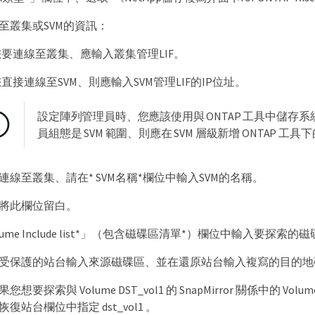
至叢集或SVM的資訊：
要連線至叢集、應輸入叢集管理LIF。
直接連線至SVM、則應輸入SVM管理LIF的IP位址。
設定陣列管理員時、您應該使用與 ONTAP 工具中儲存系
員組態是 SVM 範圍、則應在 SVM 層級新增 ONTAP 工具下的 
連線至叢集、請在* SVM名稱*欄位中輸入SVM的名稱。
將此欄位留白。
olume Include list*」（包含磁碟區清單*）欄位中輸入要探索的
受保護的站台輸入來源磁碟區、並在還原站台輸入複寫的目的地
想要探索與 Volume DST_vol1 的 SnapMirror 關係中的 Vo
在恢復站台欄位中指定 dst_vol1 。