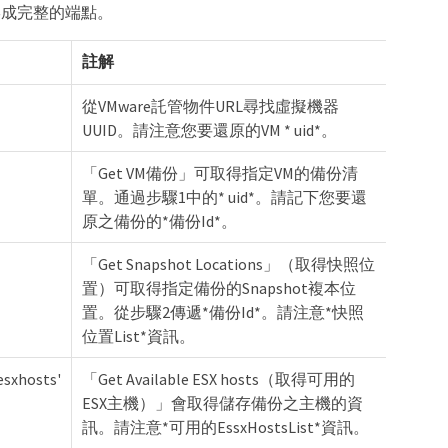
」、以形成完整的端點。
註解
`
從VMware託管物件URL尋找虛擬機器
UUID。請注意您要還原的VM * uid*。
「Get VM備份」可取得指定VM的備份清
單。通過步驟1中的* uid*。請記下您要還
原之備份的*備份Id*。
「Get Snapshot Locations」（取得快照位
置）可取得指定備份的Snapshot複本位
置。從步驟2傳遞*備份Id*。請注意*快照
位置List*資訊。
sxhosts'
「Get Available ESX hosts（取得可用的
ESX主機）」會取得儲存備份之主機的資
訊。請注意*可用的EssxHostsList*資訊。