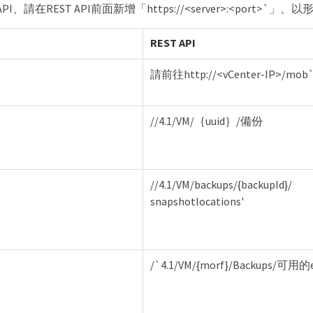
PI、請在REST API前面新增「https://<server>:<port>`
REST API
請前往http://<vCenter-IP>/mob
//4.1/VM/｛uuid｝/備份
//4.1/VM/backups/{backupId}/
snapshotlocations'
/`4.1/VM/{morf}/Backups/可用的e