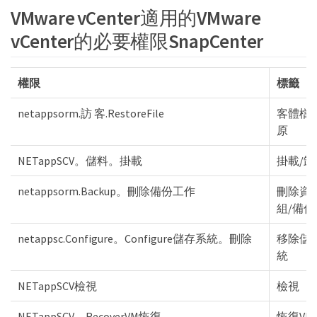
VMware vCenter適用的VMware
vCenter的必要權限SnapCenter
權限
標籤
netappsorm.訪 客.RestoreFile
客體檔
原
NETappSCV。儲料。掛載
掛載/卸
netappsorm.Backup。刪除備份工作
刪除資
組/備份
netappsc.Configure。Configure儲存系統。刪除
移除儲
統
NETappSCV檢視
檢視
NETappSCV。RecoverVM恢復
恢復VM