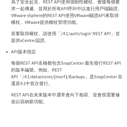
為了安全起見、REST API使用強制性權杖、會隨每個要
求一起傳遞、並用於所有API呼叫中以進行用戶端驗證。
VMware vSphere的REST API使用VMware驗證API來取得
權杖。VMware提供權杖管理功能。
若要取得權杖、請使用「/4.1/auth/login' REST API」並
提供vCenter認證。
API版本指定
每個REST API名稱都包含SnapCenter 最先發行REST API
的版本編號。例如、REST
API「/4.1/datastores/{morf}/Backups」是SnapCenter 在
還原4.1中首次發行。
REST API在未來版本中通常會向下相容、並會視需要修
改以容納新功能。