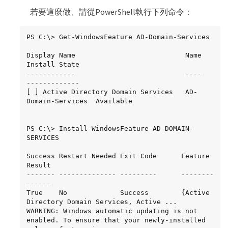
若要這麼做、請從PowerShell執行下列命令：
PS C:\> Get-WindowsFeature AD-Domain-Services

Display Name                           Name                
Install State

------------                           ----                
-------------

[ ] Active Directory Domain Services   AD-
Domain-Services  Available

PS C:\> Install-WindowsFeature AD-DOMAIN-
SERVICES

Success Restart Needed Exit Code      Feature 
Result

------- -------------- ---------      --------
------

True    No             Success        {Active 
Directory Domain Services, Active ...

WARNING: Windows automatic updating is not 
enabled. To ensure that your newly-installed 