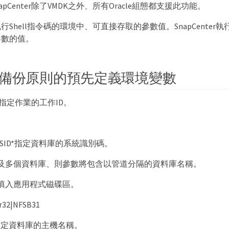
。SnapCenter除了VMDK之外、所有Oracle組態都支援此功能。
Shell指令碼的環境中、可直接存取的參數值。SnapCente
參數的值。
備份原則的預先定義環境變數
_ID*指定作業的工作ID。
cle_SID*指定資料庫的系統識別碼。
及多個資料庫、則參數將包含以管道分隔的資料庫名稱。
填入應用程式磁碟區。
32|NFSB31
st*指定資料庫的主機名稱。