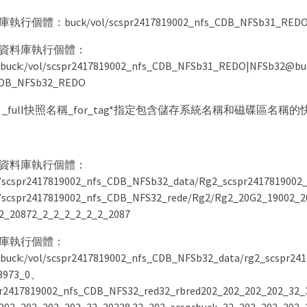
行個體：buck/vol/scspr2417819002_nfs_CDB_NFSb31_RED
資料庫執行個體：
uck:/vol/scspr2417819002_nfs_CDB_NFSb31_REDO|NFSb32@buck
CDB_NFSb32_REDO
imary _full快照名稱_for_tag*指定包含儲存系統名稱和磁碟區名
資料庫執行個體：
l/scspr2417819002_nfs_CDB_NFSb32_data/Rg2_scspr2417819002
l/scspr2417819002_nfs_CDB_NFS32_rede/Rg2/Rg2_20G2_19002_2
2_20872_2_2_2_2_2_2_2087
庫執行個體：
uck:/vol/scspr2417819002_nfs_CDB_NFSb32_data/rg2_scspr241
.3973_0、
pr2417819002_nfs_CDB_NFS32_red32_rbred202_202_202_202_32_