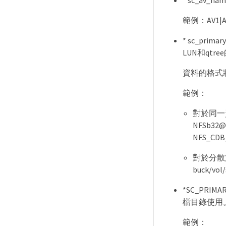
* sc_av
範例：AV1|A
* sc_p
LUN和qtre
資料的格式將為<
範例：
對於同一
NFSb32@b
NFS_CDB
對於分散
buck/vol
*SC_PRIM
檔目錄使用。
範例：