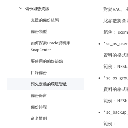
備份組態資訊
對於RAC
支援的備份組態
此參數將會
備份類型
範例： scsmoh
如何探索Oracle資料庫
* sc_os
SnapCenter
資料的格式將為<
要使用的偏好節點
範例：NFSb31
目錄備份
* sc_os
預先定義的環境變數
資料的格式將為<
備份保留
範例：NFSb31
備份排程
* sc_b
命名慣例
範例：