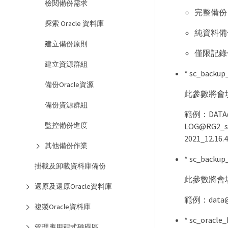
檢閱備份需求
完整備份：
探索 Oracle 資料庫
純資料備份
建立備份原則
僅限記錄備
建立資源群組
* sc_bac
備份Oracle資源
此參數將會
備份資源群組
範例：DATA@RG
監控備份進度
LOG@RG2_sc
2021_12.16.4
其他備份作業
* sc_back
掛載及卸載資料庫備份
此參數將會
還原及還原Oracle資料庫
範例：data@2
複製Oracle資料庫
* sc_ora
管理應用程式磁碟區