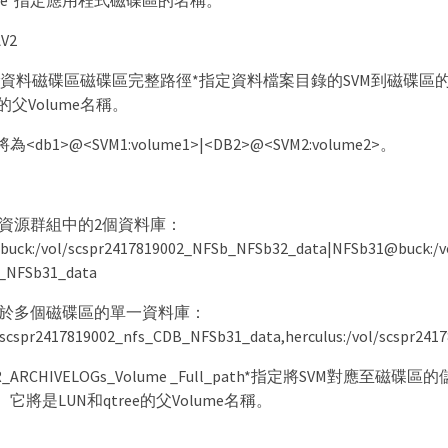
_name*指定應用程式磁碟區的名稱。
V2
rimary資料磁碟區磁碟區完整路徑*指定資料檔案目錄的SVM到磁碟
e的父Volume名稱。
db1>@<SVM1:volume1>|<DB2>@<SVM2:volume2>。
資源群組中的2個資料庫：
uck:/vol/scspr2417819002_NFSb_NFSb32_data|NFSb31@buck:/vo
_NFSb31_data
於多個磁碟區的單一資料庫：
/scspr2417819002_nfs_CDB_NFSb31_data,herculus:/vol/scspr241
AR_ARCHIVELOGs_Volume _Full_path*指定將SVM對應至
它將是LUN和qtree的父Volume名稱。