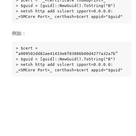
> $cert = “_<certificate thumbprint>_”

> $guid = [guid]::NewGuid().ToString("B")

> netsh http add sslcert ipport=0.0.0.0: 
_<SMCore Port>_ certhash=$cert appid="$guid"
例如：
> $cert = 
“a909502dd82ae41433e6f83886b00d4277a32a7b”

> $guid = [guid]::NewGuid().ToString("B")

> netsh http add sslcert ipport=0.0.0.0: 
_<SMCore Port>_ certhash=$cert appid="$guid"