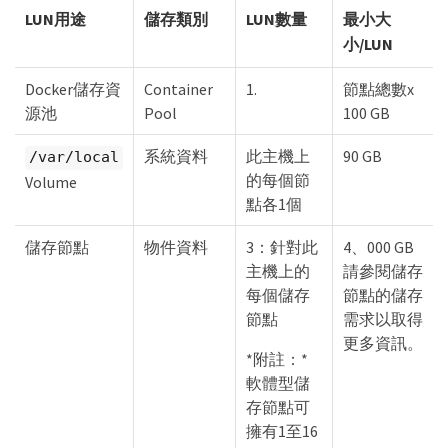
LUN用途
儲存類別
LUN數量
最小大
小/LUN
Docker儲存資
Container
1.
節點總數x
源池
Pool
100 GB
系統資料
此主機上
90 GB
/var/local
的每個節
Volume
點各1個
儲存節點
物件資料
3：針對此
4、000 GB
主機上的
請參閱儲存
每個儲存
節點的儲存
節點
需求以取得
更多資訊。
*附註：*
軟體型儲
存節點可
擁有1至16