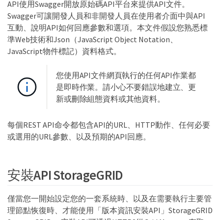
API使用Swagger開放原始碼API平台來提供API文件。
Swagger可讓開發人員和非開發人員在使用者介面中與API
互動、說明API如何回應參數和選項。本文件假設您熟悉標
準Web技術和Json（JavaScript Object Notation、
JavaScript物件標記）資料格式。
您使用API文件網頁執行的任何API作業都
是即時作業。請小心不要錯誤地建立、更
新或刪除組態資料或其他資料。
每個REST API命令都包含API的URL、HTTP動作、任何必要
或選用的URL參數、以及預期的API回應。
安裝API StorageGRID
僅當您一開始設定您的一套系統時、以及在需要執行主要管
理節點恢復時、才能使用「版本資訊安裝API」StorageGRID