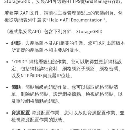
StorageGRID 。安裝API可透過HTTPS從Grid Manager存取。
若要存取API文件、請前往主要管理節點上的安裝網頁、然
後從功能表列中選取* Help
>
API Documentation *。
《程式集安裝API》包含下列各節：StorageGRID
組態
：與產品版本及API相關的作業。您可以列出該版本
所支援的產品版本和主要API版本。
* GRID *-網格層級組態作業。您可以取得並更新網格設
定、包括網格詳細資料、網格網路子網路、網格密碼、
以及NTP和DNS伺服器IP位址。
節點
：節點層級的組態作業。您可以擷取網格節點清
單、刪除網格節點、設定網格節點、檢視網格節點、以
及重設網格節點的組態。
資源配置
-資源配置作業。您可以啟動資源配置作業、並
檢視資源配置作業的狀態。