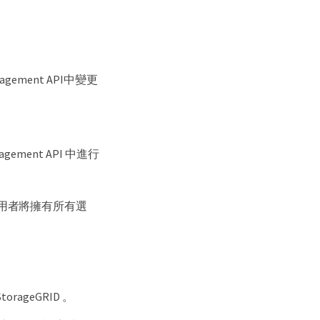
gement API中變更
ement API 中進行
用者將擁有所有選
geGRID 。