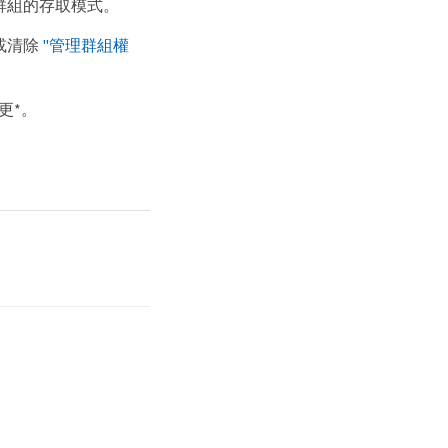
群組的存取模式。
或清除
"管理群組權
更*。