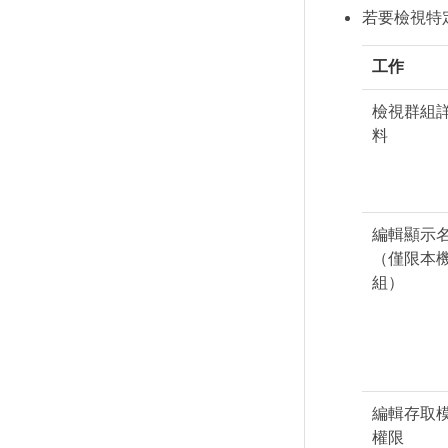
若要檢視特
工作
檢視群組
料
編輯顯示
（僅限本
組）
編輯存取
權限