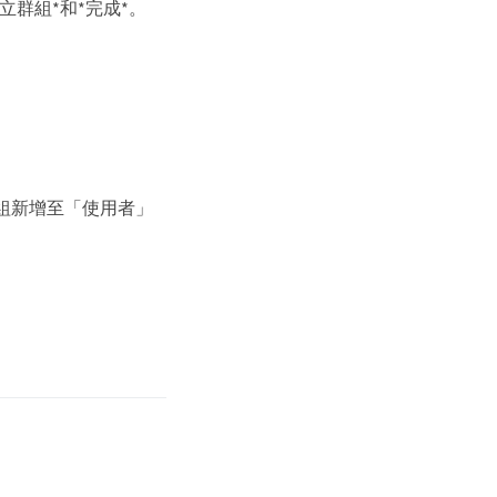
群組*和*完成*。
組新增至「使用者」