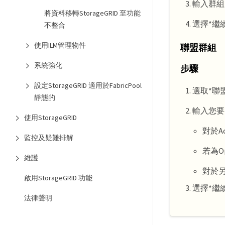
輸入群組
將資料移轉StorageGRID 至功能
選擇*繼
不整合
使用ILM管理物件
聯盟群組
系統強化
步驟
設定StorageGRID 適用於FabricPool
選取*聯
靜態的
輸入您要
使用StorageGRID
對於Ac
監控及疑難排解
若為O
維護
對於另
啟用StorageGRID 功能
選擇*繼
法律聲明