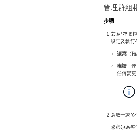
管理群組
步驟
若為*存取模式
設定及執行
讀寫
（預
唯讀
：使用
任何變更
選取一或多
您必須為每個