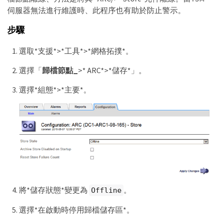
伺服器無法進行維護時、此程序也有助於防止警示。
步驟
選取*支援*>*工具*>*網格拓撲*。
選擇「
歸檔節點_
>* ARC*>*儲存*」。
選擇*組態*>*主要*。
將*儲存狀態*變更為
。
Offline
選擇*在啟動時停用歸檔儲存區*。