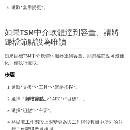
選取*套用變更*。
如果TSM中介軟體達到容量、請將
歸檔節點設為唯讀
如果目標TSM中介軟體伺服器達到容量、則歸檔節點可最佳
化、僅執行擷取。
步驟
選取*支援*>*工具*>*網格拓撲*。
選擇「
歸檔節點_
>* ARC*>*目標*」。
選擇*組態*>*主要*。
將擷取工作階段上限變更為與工作階段數目中所列的並
行工作階段數目相同。