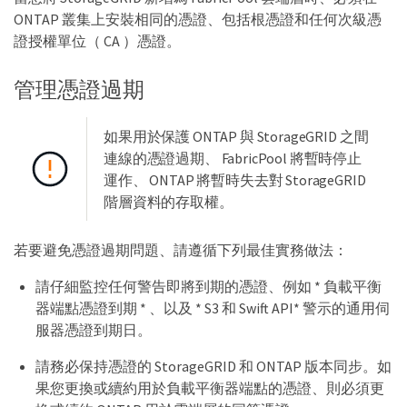
ONTAP 叢集上安裝相同的憑證、包括根憑證和任何次級憑
證授權單位（ CA ）憑證。
管理憑證過期
如果用於保護 ONTAP 與 StorageGRID 之間
連線的憑證過期、 FabricPool 將暫時停止
運作、 ONTAP 將暫時失去對 StorageGRID
階層資料的存取權。
若要避免憑證過期問題、請遵循下列最佳實務做法：
請仔細監控任何警告即將到期的憑證、例如 * 負載平衡
器端點憑證到期 * 、以及 * S3 和 Swift API* 警示的通用伺
服器憑證到期日。
請務必保持憑證的 StorageGRID 和 ONTAP 版本同步。如
果您更換或續約用於負載平衡器端點的憑證、則必須更