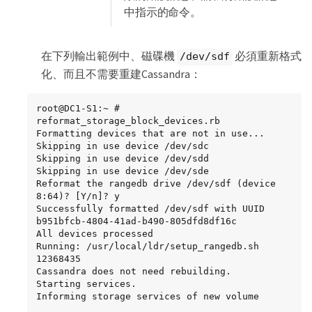
中指示的命令。
在下列輸出範例中、磁碟機
必須重新格式
/dev/sdf
化、而且不需要重建Cassandra：
root@DC1-S1:~ # 
reformat_storage_block_devices.rb

Formatting devices that are not in use...

Skipping in use device /dev/sdc

Skipping in use device /dev/sdd

Skipping in use device /dev/sde

Reformat the rangedb drive /dev/sdf (device 
8:64)? [Y/n]? y

Successfully formatted /dev/sdf with UUID 
b951bfcb-4804-41ad-b490-805dfd8df16c

All devices processed

Running: /usr/local/ldr/setup_rangedb.sh 
12368435

Cassandra does not need rebuilding.

Starting services.

Informing storage services of new volume
