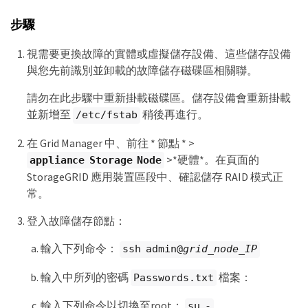
步驟
視需要更換故障的實體或虛擬儲存設備、這些儲存設備
與您先前識別並卸載的故障儲存磁碟區相關聯。
請勿在此步驟中重新掛載磁碟區。儲存設備會重新掛載
並新增至
稍後再進行。
/etc/fstab
在 Grid Manager 中、前往 * 節點 * >
>*硬體*。在頁面的
appliance Storage Node
StorageGRID 應用裝置區段中、確認儲存 RAID 模式正
常。
登入故障儲存節點：
輸入下列命令：
ssh admin@
grid_node_IP
輸入中所列的密碼
檔案：
Passwords.txt
輸入下列命令以切換至root：
su -