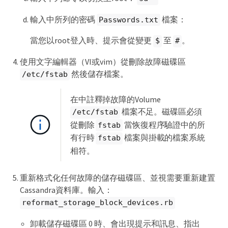
輸入中所列的密碼
檔案：
Passwords.txt
當您以root登入時、提示會從變更
至
。
$
#
使用文字編輯器（VI或vim）從刪除故障磁碟區
然後儲存檔案。
/etc/fstab
在中註釋掉故障的Volume
檔案不足。磁碟區必須
/etc/fstab
從刪除
當恢復程序驗證中的所
fstab
有行時
檔案與掛載的檔案系統
fstab
相符。
重新格式化任何故障的儲存磁碟區、並視需要重新建置
Cassandra資料庫。輸入：
reformat_storage_block_devices.rb
卸載儲存磁碟區 0 時、會出現提示和訊息、指出