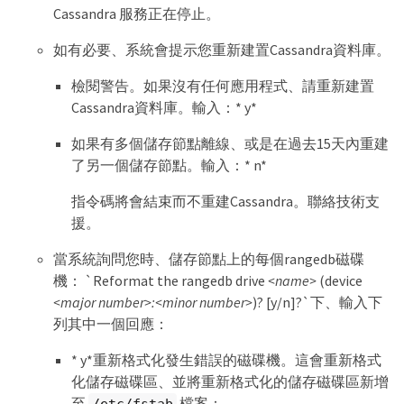
Cassandra 服務正在停止。
如有必要、系統會提示您重新建置Cassandra資料庫。
檢閱警告。如果沒有任何應用程式、請重新建置
Cassandra資料庫。輸入：* y*
如果有多個儲存節點離線、或是在過去15天內重建
了另一個儲存節點。輸入：* n*
指令碼將會結束而不重建Cassandra。聯絡技術支
援。
當系統詢問您時、儲存節點上的每個rangedb磁碟
機： `Reformat the rangedb drive
<name>
(device
<major number>:<minor number>
)? [y/n]?`下、輸入下
列其中一個回應：
* y*重新格式化發生錯誤的磁碟機。這會重新格式
化儲存磁碟區、並將重新格式化的儲存磁碟區新增
至
檔案：
/etc/fstab