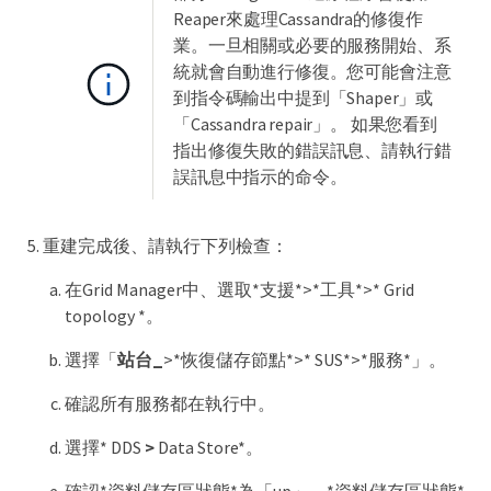
Reaper來處理Cassandra的修復作
業。一旦相關或必要的服務開始、系
統就會自動進行修復。您可能會注意
到指令碼輸出中提到「Shaper」或
「Cassandra repair」。 如果您看到
指出修復失敗的錯誤訊息、請執行錯
誤訊息中指示的命令。
重建完成後、請執行下列檢查：
在Grid Manager中、選取*支援*>*工具*>* Grid
topology *。
選擇「
站台_
>*恢復儲存節點*>* SUS*>*服務*」。
確認所有服務都在執行中。
選擇* DDS
>
Data Store*。
確認*資料儲存區狀態*為「up」、*資料儲存區狀態*