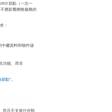
RID 節點（一次一
、不應影響網格服務的
需求：
取的中繼資料和物件儲
使用此功能、而非
格節點"
。
鐘時間跳轉、而且不支援任何類