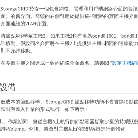
StorageGRID 於從一個包含網格、管理和用戶端網路介面的
介面）的舊介面。箭頭的右側對應於提供這些網路的實際主機介
介面連結的VLAN介面。
點A移轉至主機2。如果主機2也有名為bond0.1001、bond0.1002
許移動、假設同名介面將在主機2上提供與主機1相同的連線能力
、則不允許移動。
以在多個主機之間達成一致的網路介面命名、請參閱
"設定主機網
設備
低成本的節點移轉、 StorageGRID 節點移轉功能不會實際移
對匯出與匯入作業的形式執行、如下所示：
出」作業期間、會從主機A上執行的節點容器擷取少量的持續狀
資料Volume。然後、將會對主機A上的節點容器進行個體化。