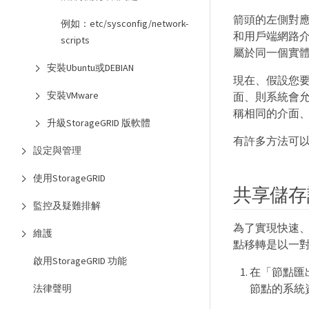
箭頭的左側對應
例如：etc/sysconfig/network-
和用戶端網路
scripts
屬於同一個實體
安裝Ubuntu或DEBIAN
現在、假設您要將節
安裝VMware
面、則系統會允
稱相同的介面
升級StorageGRID 版軟體
有許多方法可
設定與管理
使用StorageGRID
共享儲存
監控及疑難排解
為了實現快速、
維護
點移轉是以一
啟用StorageGRID 功能
在「節點匯
節點的系統
法律聲明