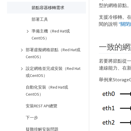
型的網格節點
節點容器移轉需求
支援冷移轉。在
部署工具
閱的說明
"關閉
準備主機（Red Hat或
CentOS）
一致的網
部署虛擬網格節點（Red Hat或
CentOS）
若要將節點從一
連線能力、在
設定網格並完成安裝（Red Hat
或CentOS）
舉例來Stora
自動化安裝（Red Hat或
CentOS）
安裝REST API總覽
下一步
疑難排解安裝問題