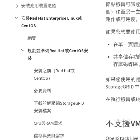
節點移轉可讓您
安裝應用裝置硬體
個）移至另一
安裝Red Hat Enterprise Linux或
運作或可用度
CentOS
如果您想要使用S
總覽
在單一實體
規劃並準備Red Hat或CentOS安
共享儲存功能
裝
存庫磁碟區。
安裝之前（Red Hat或
CentOS）
如果您使用的是虛
StorageG
必要資料
在執行移轉或Hy
下載並解壓縮StorageGRID
安裝檔案
不支援VM
CPU與RAM需求
儲存與效能需求
OpenStack 