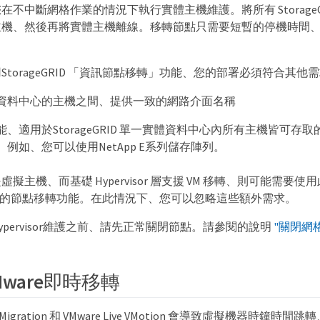
在不中斷網格作業的情況下執行實體主機維護。將所有 StorageG
主機、然後再將實體主機離線。移轉節點只需要短暫的停機時間
。
torageGRID 「資訊節點移轉」功能、您的部署必須符合其他
資料中心的主機之間、提供一致的網路介面名稱
、適用於StorageGRID 單一實體資料中心內所有主機皆可存
例如、您可以使用NetApp E系列儲存陣列。
擬主機、而基礎 Hypervisor 層支援 VM 移轉、則可能需要
RID 中的節點移轉功能。在此情況下、您可以忽略這些額外需求。
pervisor維護之前、請先正常關閉節點。請參閱的說明
"關閉網
ware即時移轉
Live Migration 和 VMware Live VMotion 會導致虛擬機器時