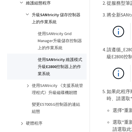
從服務型筆記
維護組態程序
將全新SANt
升級SANtricity 儲存控制器
上的作業系統
使用SANtricity Grid
Manager升級儲存控制器
上的作業系統
請遵循_E28
級E2800控
使用SANtricity 維護模式
升級E2800控制器上的作
業系統
使用SANtricity 《支援系統管
如果此程序
理程式》升級磁碟機韌體
時、請選取
變更E5700SG控制器的連結
選擇*重新開
組態
選取*重
硬體程序
請選取此