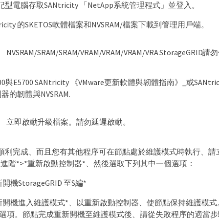
型電腦存取SANtricity 「NetApp系統管理程式」並登入。
ricity 的SKETOS軟體檔案和NVSRAM/檔案下載到管理用戶端。
NVSRAM/SRAM/SRAM/VRAM/VRAM/VRAM/VRA StorageGR
00與E5700 SANtricity 《VMware更新軟體與韌體指南》_或S
制器的韌體與NVSRAM.
立即啟動升級檔案。請勿延遲啟動。
順利完成、而且您有其他程序可在節點處於維護模式時執行、請
*進階*>*重新啟動控制器*、然後選取下列其中一個選項：
機StorageGRID 至S編*
新開機進入維護模式*、以重新啟動控制器、使節點保持維護模
選項。節點完成重新開機至維護模式後、請從失敗程序的適當步