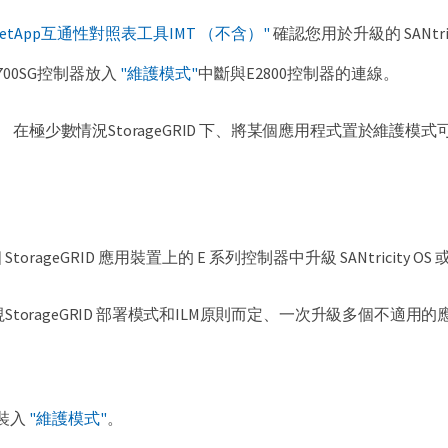
NetApp互通性對照表工具IMT （不含）"
確認您用於升級的 SANt
700SG控制器放入
"維護模式"
中斷與E2800控制器的連線。
在極少數情況StorageGRID 下、將某個應用程式置於維護
orageGRID 應用裝置上的 E 系列控制器中升級 SANtricity OS 或
視StorageGRID 部署模式和ILM原則而定、一次升級多個不適
裝入
"維護模式"
。