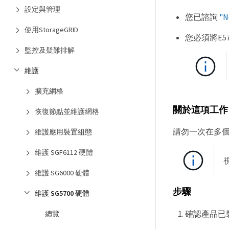
設定與管理
您已諮詢
"
使用StorageGRID
您必須將E5
監控及疑難排解
維護
擴充網格
關於這項工作
恢復節點並維護網格
請勿一次在多個 St
維護應用裝置組態
維護 SGF6112 硬體
維護 SG6000 硬體
步驟
維護 SG5700 硬體
確認產品已
總覽