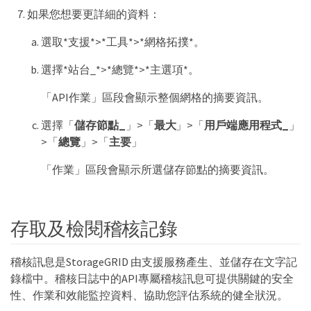
如果您想要更詳細的資料：
選取*支援*>*工具*>*網格拓撲*。
選擇*站台_*>*總覽*>*主選項*。
「API作業」區段會顯示整個網格的摘要資訊。
選擇「
儲存節點_
」>「
最大
」>「
用戶端應用程式_
」
>「
總覽
」>「
主要
」
「作業」區段會顯示所選儲存節點的摘要資訊。
存取及檢閱稽核記錄
稽核訊息是StorageGRID 由支援服務產生、並儲存在文字記
錄檔中。稽核日誌中的API專屬稽核訊息可提供關鍵的安全
性、作業和效能監控資料、協助您評估系統的健全狀況。