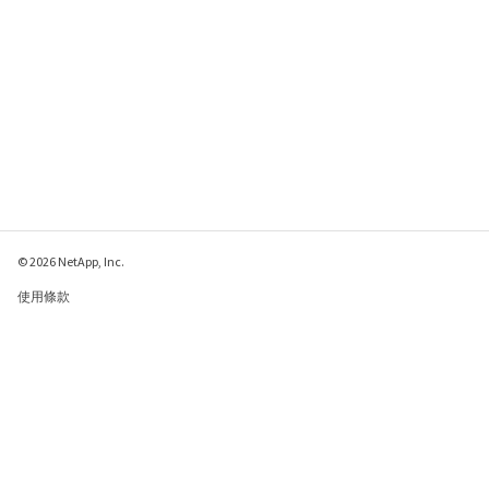
© 2026 NetApp, Inc.
使用條款
隱私權政策
Cookie 政策
Cookie 設定
傳送有關本網頁的意見反應