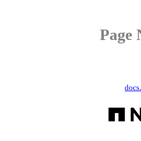
Page 
docs