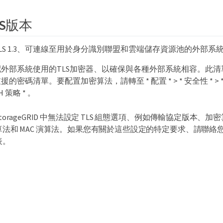
S版本
和TLS 1.3、可連線至用於身分識別聯盟和雲端儲存資源池的外部系統。St
外部系統使用的TLS加密器、以確保與各種外部系統相容。此清單大於
密碼清單。要配置加密算法，請轉至 * 配置 * > * 安全性 * > 
H 策略 * 。
StorageGRID 中無法設定 TLS 組態選項、例如傳輸協定版本、
算法和 MAC 演算法。如果您有關於這些設定的特定要求、請聯絡您的
表。