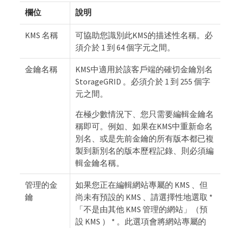
欄位
說明
KMS 名稱
可協助您識別此KMS的描述性名稱。必
須介於 1 到 64 個字元之間。
金鑰名稱
KMS中適用於該客戶端的確切金鑰別名
StorageGRID 。必須介於 1 到 255 個字
元之間。
在極少數情況下、您只需要編輯金鑰名
稱即可。例如、如果在KMS中重新命名
別名、或是先前金鑰的所有版本都已複
製到新別名的版本歷程記錄、則必須編
輯金鑰名稱。
管理的金
如果您正在編輯網站專屬的 KMS 、但
鑰
尚未有預設的 KMS 、請選擇性地選取 *
「不是由其他 KMS 管理的網站」（預
設 KMS ） * 。此選項會將網站專屬的