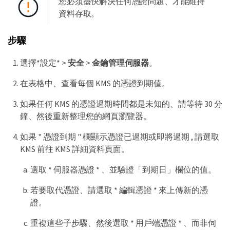
您必須盡快解決任何憑證問題、才能維持
資料存取。
步驟
選擇*設定* >
安全
>
金鑰管理伺服器
。
在表格中、查看每個 KMS 的憑證到期值。
如果任何 KMS 的憑證過期時間都是未知的、請等待 30 分
鐘、然後重新整理您的網頁瀏覽器。
如果 " 憑證到期 " 欄顯示憑證已過期或即將過期 , 請選取
KMS 前往 KMS 詳細資料頁面。
選取 * 伺服器憑證 * 、並驗證「到期日」欄位的值。
若要取代憑證、請選取 * 編輯憑證 * 來上傳新的憑
證。
重複這些子步驟、然後選取 * 用戶端憑證 * 、而非伺