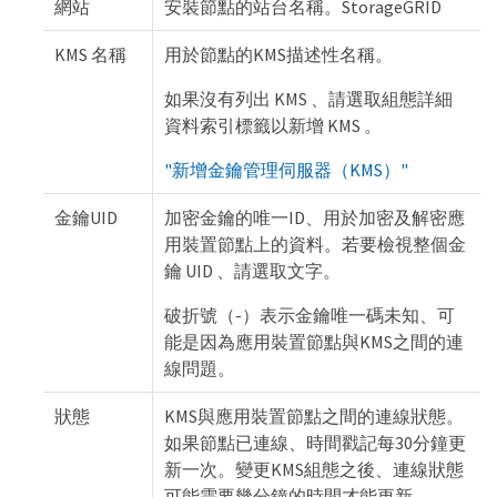
網站
安裝節點的站台名稱。StorageGRID
KMS 名稱
用於節點的KMS描述性名稱。
如果沒有列出 KMS 、請選取組態詳細
資料索引標籤以新增 KMS 。
"新增金鑰管理伺服器（KMS）"
金鑰UID
加密金鑰的唯一ID、用於加密及解密應
用裝置節點上的資料。若要檢視整個金
鑰 UID 、請選取文字。
破折號（-）表示金鑰唯一碼未知、可
能是因為應用裝置節點與KMS之間的連
線問題。
狀態
KMS與應用裝置節點之間的連線狀態。
如果節點已連線、時間戳記每30分鐘更
新一次。變更KMS組態之後、連線狀態
可能需要幾分鐘的時間才能更新。