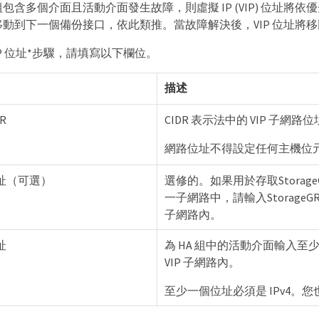
群組包含多個介面且活動介面發生故障，則虛擬 IP (VIP) 位
址將移動到下一個備份接口，依此類推。當故障解決後，VIP 位址
IP 位址*步驟，請填寫以下欄位。
描述
R
CIDR 表示法中的 VIP 子網
網路位址不得設定任何主機位
位址（可選）
選修的。如果用於存取StorageGRI
一子網路中，請輸入StorageGR
子網路內。
址
為 HA 組中的活動介面輸入至少
VIP 子網路內。
至少一個位址必須是 IPv4。您也可