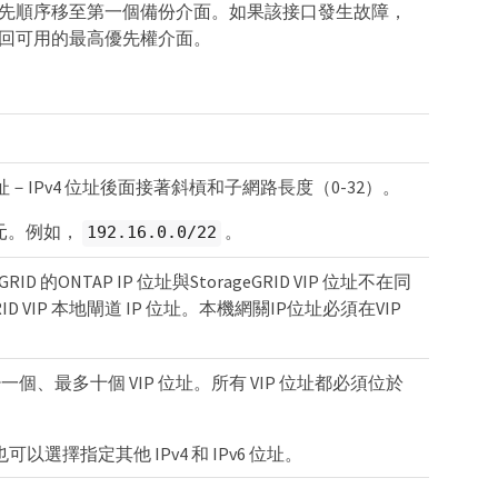
址將依優先順序移至第一個備份介面。如果該接口發生故障，
將移回可用的最高優先權介面。
路位址－IPv4 位址後面接著斜槓和子網路長度（0-32）。
元。例如，
。
192.16.0.0/22
D 的ONTAP IP 位址與StorageGRID VIP 位址不在同
ID VIP 本地閘道 IP 位址。本機網關IP位址必須在VIP
一個、最多十個 VIP 位址。所有 VIP 位址都必須位於
以選擇指定其他 IPv4 和 IPv6 位址。