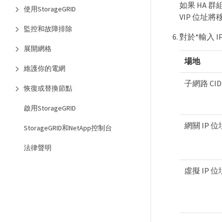
如果 HA 
使用StorageGRID
VIP 位
監控和故障排除
對於*輸入 
展開網格
場地
維護你的電網
子網路 CID
恢復或替換節點
啟用StorageGRID
網關 IP 
StorageGRID和NetApp控制台
法律聲明
虛擬 IP 位