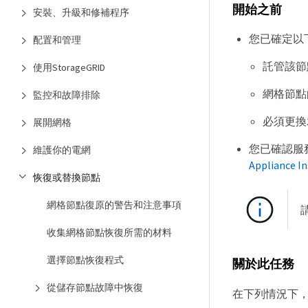
開始之前
安裝、升級和修補程序
您已確定以
配置和管理
託管該節
使用StorageGRID
網格節點
監控和故障排除
必須更換
展開網格
您已確認服務設備
維護你的電網
Appliance I
恢復或替換節點
網格節點復原的警告和注意事項
收集網格節點恢復所需的材料
選擇節點恢復程式
關於此任務
從儲存節點故障中恢復
在下列情況下