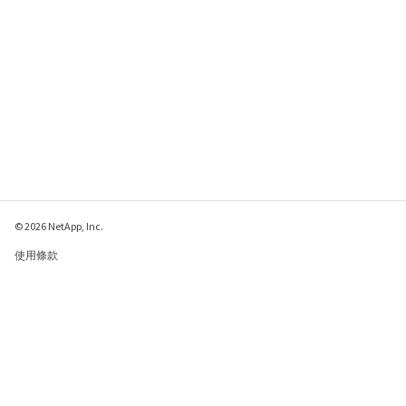
© 2026 NetApp, Inc.
使用條款
隱私權政策
Cookie 政策
Cookie 設定
傳送有關本網頁的意見反應