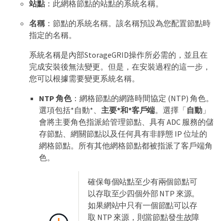
站點
：此網格節點的站點的系統名稱。
名稱
：節點的系統名稱。該名稱預設為您配置節點時
指定的名稱。
系統名稱是內部StorageGRID操作所必需的，並且在
完成安裝後無法變更。但是，在安裝過程的這一步，
您可以根據需要變更系統名稱。
NTP 角色
：網格節點的網路時間協定 (NTP) 角色。
選項包括*自動*、
主要*和*客戶端
。選擇「
自動
」
會將主要角色指派給管理節點、具有 ADC 服務的儲
存節點、網關節點以及任何具有非靜態 IP 位址的
網格節點。所有其他網格節點都被指派了客戶端角
色。
確保每個站點至少有兩個節點可
以存取至少四個外部 NTP 來源。
如果網站中只有一個節點可以存
取 NTP 來源，則當節點發生故障