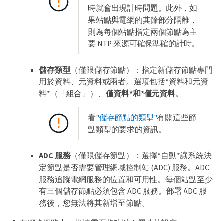
時就會出現計時問題。此外，如
果站點與電網的其餘部分隔離，
則為每個站點指定兩個節點為主
要 NTP 來源可確保準確的計時。
儲存類型
（僅限儲存節點）：指定新儲存節點專門
用於資料、元資料或兩者。選項包括*資料和元資
料*（「組合」）、
僅資料*和*僅元資料
。
看
"儲存節點的類型"
有關這些節
點類型的要求的資訊。
ADC 服務
（僅限儲存節點）：選擇*自動*讓系統決
定節點是否需要管理網域控制站 (ADC) 服務。ADC
服務追蹤電網服務的位置和可用性。每個站點至少
有三個儲存節點必須包含 ADC 服務。部署 ADC 服
務後，您無法將其新增至節點。