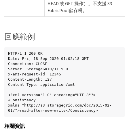
HEAD 或 GET 操作）。不支援 S3
FabricPool儲存桶。
回應範例
HTTP/1.1 200 OK

Date: Fri, 18 Sep 2020 01:02:18 GMT

Connection: CLOSE

Server: StorageGRID/11.5.0

x-amz-request-id: 12345

Content-Length: 127

Content-Type: application/xml

<?xml version="1.0" encoding="UTF-8"?>

<Consistency 
xmlns="http://s3.storagegrid.com/doc/2015-02-
01/">read-after-new-write</Consistency>
相關資訊