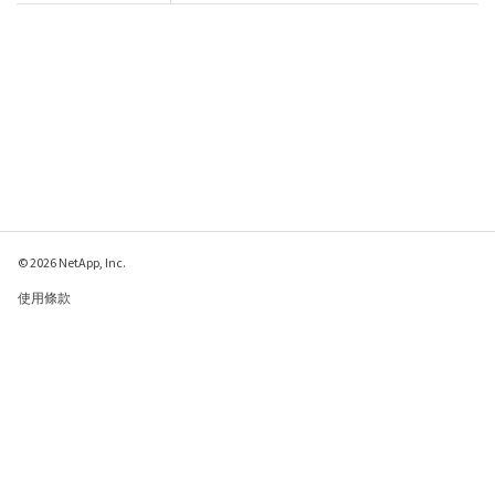
© 2026 NetApp, Inc.
使用條款
隱私權政策
Cookie 政策
Cookie 設定
傳送有關本網頁的意見反應