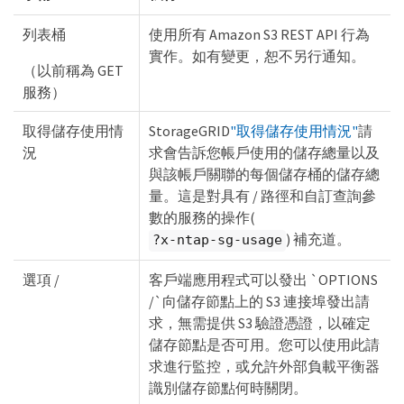
列表桶
使用所有 Amazon S3 REST API 行為
實作。如有變更，恕不另行通知。
（以前稱為 GET
服務）
取得儲存使用情
StorageGRID
"取得儲存使用情況"
請
況
求會告訴您帳戶使用的儲存總量以及
與該帳戶關聯的每個儲存桶的儲存總
量。這是對具有 / 路徑和自訂查詢參
數​​的服務的操作(
) 補充道。
?x-ntap-sg-usage
選項 /
客戶端應用程式可以發出 `OPTIONS
/`向儲存節點上的 S3 連接埠發出請
求，無需提供 S3 驗證憑證，以確定
儲存節點是否可用。您可以使用此請
求進行監控，或允許外部負載平衡器
識別儲存節點何時關閉。