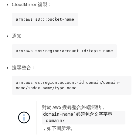
CloudMirror 複製：
arn:aws:s3:::bucket-name
通知：
arn:aws:sns:region:account-id:topic-name
搜尋整合：
arn:aws:es:region:account-id:domain/domain-
name/index-name/type-name
對於 AWS 搜尋整合終端節點，
domain-name`必須包含文字字串
`domain/
，如下圖所示。