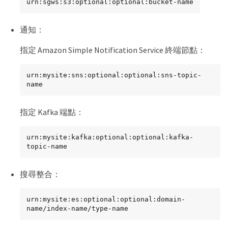
urn:sgws:s3:optional:optional:bucket-name
通知：
指定 Amazon Simple Notification Service 終端節點：
urn:mysite:sns:optional:optional:sns-topic-
name
指定 Kafka 端點：
urn:mysite:kafka:optional:optional:kafka-
topic-name
搜尋整合：
urn:mysite:es:optional:optional:domain-
name/index-name/type-name