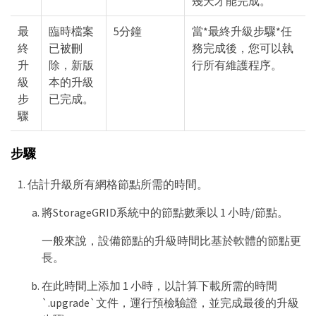
幾天才能完成。
最
臨時檔案
5分鐘
當*最終升級步驟*任
終
已被刪
務完成後，您可以執
升
除，新版
行所有維護程序。
級
本的升級
步
已完成。
驟
步驟
估計升級所有網格節點所需的時間。
將StorageGRID系統中的節點數乘以 1 小時/節點。
一般來說，設備節點的升級時間比基於軟體的節點更
長。
在此時間上添加 1 小時，以計算下載所需的時間
`.upgrade`文件，運行預檢驗證，並完成最後的升級