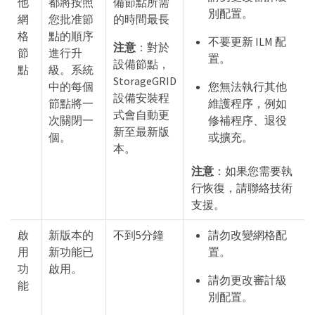
他
都將按照
備節點所需
別配置。
網
您批准節
的時間最長
格
點的順序
不要更新 ILM 配
注意
：對於
節
進行升
置。
設備節點，
點
級。系統
StorageGRID
中的每個
您無法執行其他
設備安裝程
節點將一
維護程序，例如
式會自動更
次關閉一
修補程序、退役
新至最新版
個。
或擴充。
本。
注意
：如果您需要執
行恢復，請聯絡技術
支援。
啟
新版本的
不到5分鐘
請勿改變網格配
用
新功能已
置。
功
啟用。
請勿更改審計級
能
別配置。