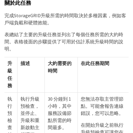
關於此任務
完成StorageGRID升級所需的時間取決於多種因素，例如客
戶端負載和硬體效能。
表總結了主要的升級任務並列出了每個任務所需的大約時
間。表格後面的步驟提供了可用於估計系統升級時間的說
明。
升
描述
大約需要的
在此任務期間
級
時間
任
務
執
執行升級
30 分鐘到 1
您無法存取主管理節
行
預檢查，
小時，其中
點。可能會報告連線
預
並停止、
服務設備節
錯誤，您可以忽略。
檢
升級和重
點所需的時
在開始升級之前執行
查
新啟動主
間最多。
升級預檢查可讓您在