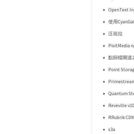
OpenText In
使用CyanGa
泛祖拉
PixitMedia 
點歸檔閘道2
Point Stora
Primestrea
Quantum Sto
Reveville 
RRubrik CD
s3a