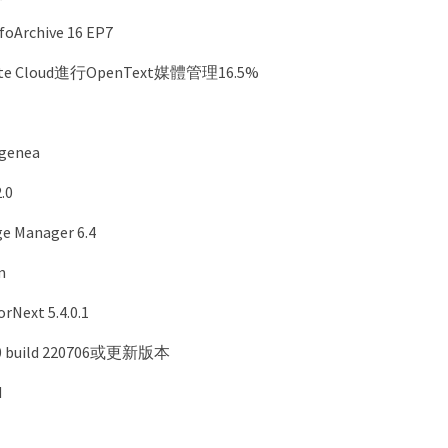
foArchive 16 EP7
te Cloud進行OpenText媒體管理16.5%
ngenea
.0
ge Manager 6.4
m
rNext 5.4.0.1
v10 build 220706或更新版本
M