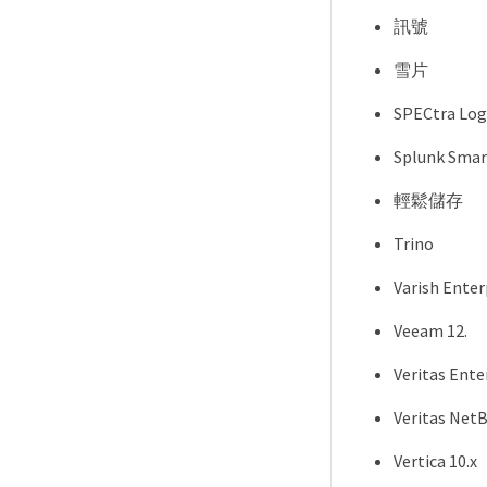
訊號
雪片
SPECtra Log
Splunk Smar
輕鬆儲存
Trino
Varish Enterp
Veeam 12.
Veritas Ente
Veritas Ne
Vertica 10.x