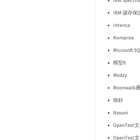
IBM Spectru
IBM 儲存保
Interica
Komprise
Microsoft
模型9.
Modzy
Moonwalk
很好
Nasuni
OpenText文
OpenText文