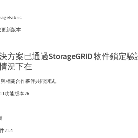
orageFabric
10或更新版本
方案已通過StorageGRID 物件鎖定
情況下在
已與相關合作夥伴共同測試。
t 11功能版本26
護
件21.4