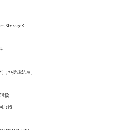
cs StorageX
料
照（包括凍結層）
物件歸檔
業伺服器