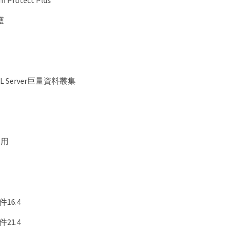
m Protect Plus
護
 SQL Server巨量資料叢集
通用
件16.4
件21.4