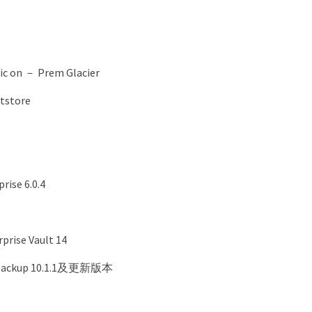
ic on － Prem Glacier
tstore
rise 6.0.4
rprise Vault 14
tBackup 10.1.1及更新版本