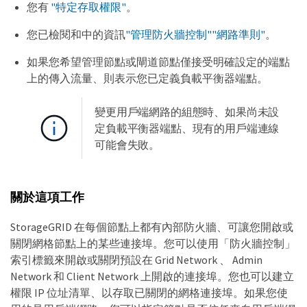
您有
"特定存取權限"
。
您已檢閱和中的資訊
"管理防火牆控制"
"網路準則"
。
如果您希望管理節點或閘道節點僅接受明確設定的端點
上的傳入流量、則表示您已定義負載平衡器端點。
變更用戶端網路的組態時、如果尚未設
定負載平衡器端點、現有的用戶端連線
可能會失敗。
關於這項工作
StorageGRID 在每個節點上都有內部防火牆、可讓您開啟或
關閉網格節點上的某些連接埠。您可以使用「防火牆控制」
索引標籤來開啟或關閉預設在 Grid Network 、 Admin
Network 和 Client Network 上開啟的連接埠。您也可以建立
權限 IP 位址清單、以存取已關閉的網格連接埠。如果您使