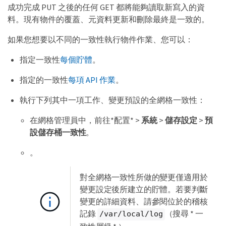
成功完成 PUT 之後的任何 GET 都將能夠讀取新寫入的資
料。現有物件的覆蓋、元資料更新和刪除最終​​是一致的。
如果您想要以不同的一致性執行物件作業、您可以：
指定一致性
每個貯體
。
指定的一致性
每項 API 作業
。
執行下列其中一項工作、變更預設的全網格一致性：
在網格管理員中，前往*配置* >
系統
>
儲存設定
>
預
設儲存桶一致性
。
。
對全網格一致性所做的變更僅適用於
變更設定後所建立的貯體。若要判斷
變更的詳細資料、請參閱位於的稽核
記錄
（搜尋 * 一
/var/local/log