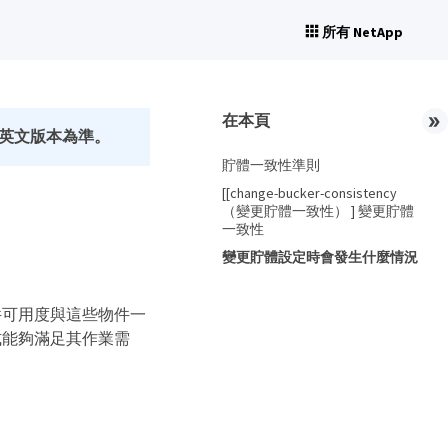
所有 NetApp
在本頁
英文版本為準。
貯體一致性準則
[[change-bucker-consistency
（變更貯體一致性） ] 變更貯體
一致性
變更貯體設定時會發生什麼情況
件可用度與這些物件一
式能夠滿足其作業需