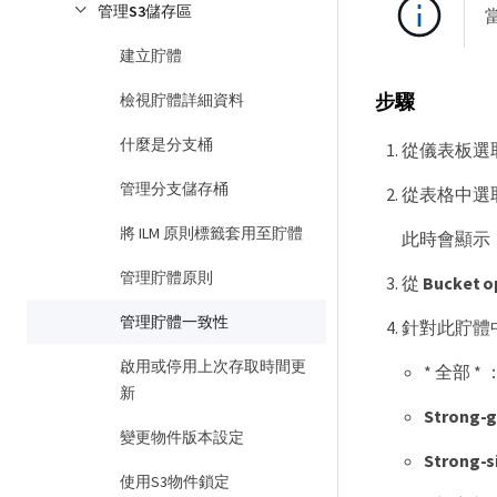
管理S3儲存區
建立貯體
檢視貯體詳細資料
步驟
什麼是分支桶
從儀表板選取 *
管理分支儲存桶
從表格中選
將 ILM 原則標籤套用至貯體
此時會顯示
管理貯體原則
從
Bucket o
管理貯體一致性
針對此貯體
啟用或停用上次存取時間更
* 全部
新
Strong-g
變更物件版本設定
Strong-s
使用S3物件鎖定