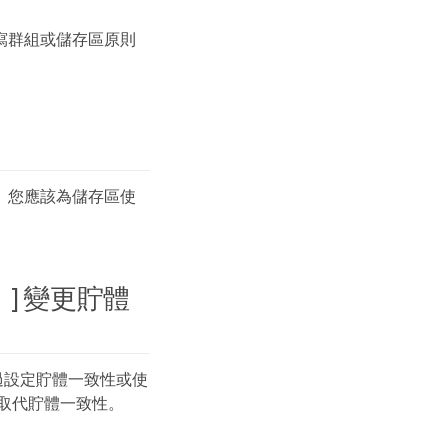
寫群組或儲存區原則
言、您應該為儲存區使
性） ] 變更貯體
過設定貯體一致性或使
`標頭會取代貯體一致性。