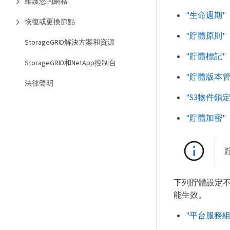
維護您的網格
"生命週期"
恢復或更換節點
"貯體原則"
StorageGRID解決方案和資源
"貯體標記"
StorageGRID和NetApp控制台
"貯體版本管
法律聲明
"S3物件鎖定
"貯體加密"
下列貯體設定
能生效。
"平台服務