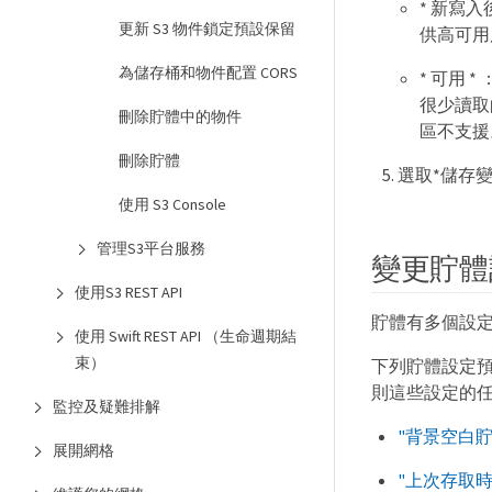
* 新寫
更新 S3 物件鎖定預設保留
供高可用
為儲存桶和物件配置 CORS
* 可用
很少讀取的
刪除貯體中的物件
區不支援
刪除貯體
選取*儲存變
使用 S3 Console
管理S3平台服務
變更貯體
使用S3 REST API
貯體有多個設
使用 Swift REST API （生命週期結
束）
下列貯體設定預
則這些設定的
監控及疑難排解
"背景空白貯
展開網格
"上次存取時