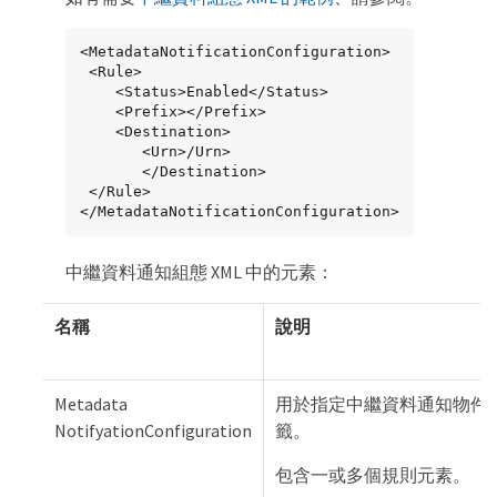
<MetadataNotificationConfiguration>

 <Rule>

    <Status>Enabled</Status>

    <Prefix></Prefix>

    <Destination>

       <Urn>/Urn>

       </Destination>

 </Rule>

</MetadataNotificationConfiguration>
中繼資料通知組態 XML 中的元素：
名稱
說明
Metadata
用於指定中繼資料通知物件
NotifyationConfiguration
籤。
包含一或多個規則元素。