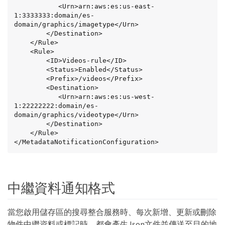
           <Urn>arn:aws:es:us-east-
1:3333333:domain/es-
domain/graphics/imagetype</Urn>

        </Destination>

    </Rule>

    <Rule>

        <ID>Videos-rule</ID>

        <Status>Enabled</Status>

        <Prefix>/videos</Prefix>

        <Destination>

           <Urn>arn:aws:es:us-west-
1:22222222:domain/es-
domain/graphics/videotype</Urn>

        </Destination>

    </Rule>

</MetadataNotificationConfiguration>
中繼資料通知格式
當您啟用儲存區的搜尋整合服務時、每次新增、更新或刪除
物件中繼資料或標記時、都會產生Json文件並傳送至目的地