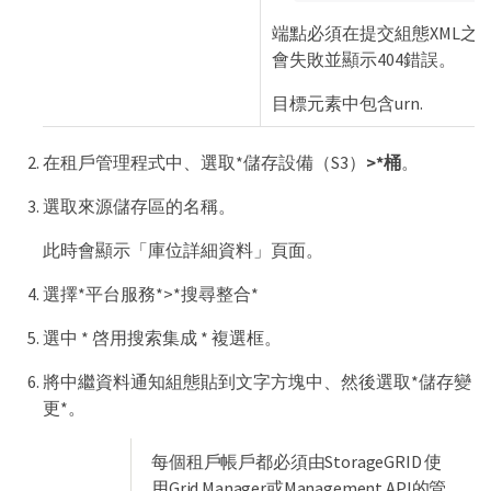
端點必須在提交組態XML之
會失敗並顯示404錯誤。
目標元素中包含urn.
在租戶管理程式中、選取*儲存設備（S3）
>*桶
。
選取來源儲存區的名稱。
此時會顯示「庫位詳細資料」頁面。
選擇*平台服務*>*搜尋整合*
選中 * 啓用搜索集成 * 複選框。
將中繼資料通知組態貼到文字方塊中、然後選取*儲存變
更*。
每個租戶帳戶都必須由StorageGRID 使
用Grid Manager或Management API的管