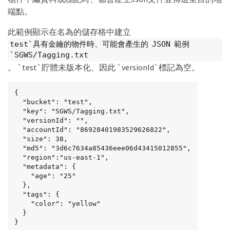
端點。
此範例顯示在名為的儲存格中建立
test`具有金鑰的物件時、可能會產生的 JSON 範例
`SGWS/Tagging.txt
。 `test`貯體未版本化、因此 `versionId`標記為空。
{

  "bucket": "test",

  "key": "SGWS/Tagging.txt",

  "versionId": "",

  "accountId": "86928401983529626822",

  "size": 38,

  "md5": "3d6c7634a85436eee06d43415012855",

  "region":"us-east-1",

  "metadata": {

    "age": "25"

  },

  "tags": {

    "color": "yellow"

  }

}