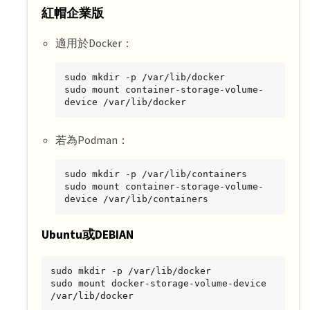
紅帽企業版
適用於Docker：
sudo mkdir -p /var/lib/docker

sudo mount container-storage-volume-
device /var/lib/docker
若為Podman：
sudo mkdir -p /var/lib/containers

sudo mount container-storage-volume-
device /var/lib/containers
Ubuntu或DEBIAN
sudo mkdir -p /var/lib/docker

sudo mount docker-storage-volume-device 
/var/lib/docker