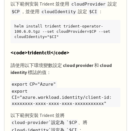
以下範例安裝 Trident 並使用
設定
cloudProvider
，並使用
設定
：
$CP
cloudIdentity
$CI
helm install trident trident-operator-
100.6.0.tgz --set cloudProvider=$CP --set 
cloudIdentity="$CI"
<code>tridentctl</code>
請使用以下環境變數設定
cloud provider
和
cloud
identity
標誌的值：
export CP="Azure"
export
CI="azure.workload.identity/client-id:
xxxxxxxx-xxxx-xxxx-xxxx-xxxxxxxxxxx"
以下範例安裝 Trident 並將
、將
cloud-provider`設定為 `$CP
：
cloud-identity`設定為 `$CI