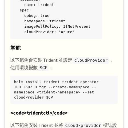
  name: trident

spec:

  debug: true

  namespace: trident

  imagePullPolicy: IfNotPresent

  cloudProvider: "Azure"
掌舵
以下範例會安裝 Trident 並設定
，
cloudProvider
使用環境變數
：
$CP
helm install trident trident-operator-
100.2602.0.tgz --create-namespace --
namespace <trident-namespace> --set 
cloudProvider=$CP
<code>tridentctl</code>
以下範例安裝 Trident 並將
標誌設
cloud-provider