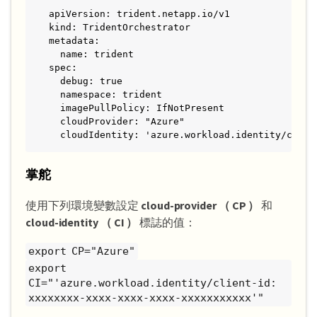
apiVersion: trident.netapp.io/v1

kind: TridentOrchestrator

metadata:

  name: trident

spec:

  debug: true

  namespace: trident

  imagePullPolicy: IfNotPresent

  cloudProvider: "Azure"

  cloudIdentity: 'azure.workload.identity/clien
掌舵
使用下列環境變數設定
cloud-provider （ CP ）
和
cloud-identity （ CI ）
標誌的值：
export CP="Azure"
export
CI="'azure.workload.identity/client-id:
xxxxxxxx-xxxx-xxxx-xxxx-xxxxxxxxxxx'"