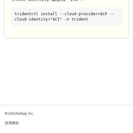
tridentctl install --cloud-provider=$CP --
cloud-identity="$CI" -n trident
© 2026 NetApp, Inc.
使用條款
隱私權政策