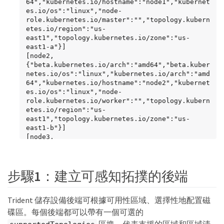
64","kubernetes.io/hostname":"node1","kubernet
es.io/os":"linux","node-
role.kubernetes.io/master":"","topology.kubern
etes.io/region":"us-
east1","topology.kubernetes.io/zone":"us-
east1-a"}]

[node2, 
{"beta.kubernetes.io/arch":"amd64","beta.kuber
netes.io/os":"linux","kubernetes.io/arch":"amd
64","kubernetes.io/hostname":"node2","kubernet
es.io/os":"linux","node-
role.kubernetes.io/worker":"","topology.kubern
etes.io/region":"us-
east1","topology.kubernetes.io/zone":"us-
east1-b"}]

[node3, 
{"beta.kubernetes.io/arch":"amd64","beta.kuber
netes.io/os":"linux","kubernetes.io/arch":"amd
64","kubernetes.io/hostname":"node3","kubernet
步驟1：建立可感知拓撲的後端
es.io/os":"linux","node-
role.kubernetes.io/worker":"","topology.kubern
etes.io/region":"us-
Trident 儲存設備後端可根據可用性區域、選擇性地配置磁
east1","topology.kubernetes.io/zone":"us-
east1-c"}]
碟區。每個後端都可以帶有一個可選的