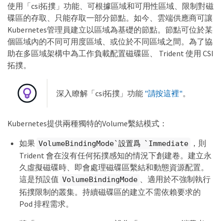
使用「csi拓撲」功能、可根據區域和可用性區域、限制對磁
碟區的存取、只能存取一部分節點。如今、雲端供應商可讓
Kubernetes管理員建立以區域為基礎的節點。節點可位於某
個區域內的不同可用度區域、或位於不同區域之間。為了協
助在多區域架構中為工作負載配置磁碟區、 Trident 使用 CSI
拓撲。
深入瞭解「csi拓撲」功能
"請按這裡"
。
Kubernetes提供兩種獨特的Volume繫結模式：
如果
，則
VolumeBindingMode`設置爲 `Immediate
Trident 會在沒有任何拓撲感知的情況下創建卷。建立永
久虛擬磁碟時、即會處理磁碟區繫結和動態資源配置。
這是預設值
、適用於不強制執行
VolumeBindingMode
拓撲限制的叢集。持續磁碟區的建立不需依賴要求的
Pod 排程需求。