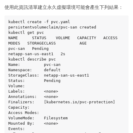
使用此資訊清單建立永久虛擬環境可能會產生下列結果：
kubectl create -f pvc.yaml

persistentvolumeclaim/pvc-san created

kubectl get pvc

NAME      STATUS    VOLUME   CAPACITY   ACCESS 
MODES   STORAGECLASS          AGE

pvc-san   Pending                                      
netapp-san-us-east1   2s

kubectl describe pvc

Name:          pvc-san

Namespace:     default

StorageClass:  netapp-san-us-east1

Status:        Pending

Volume:

Labels:        <none>

Annotations:   <none>

Finalizers:    [kubernetes.io/pvc-protection]

Capacity:

Access Modes:

VolumeMode:    Filesystem

Mounted By:    <none>

Events:
