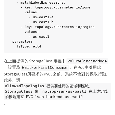
  - matchLabelExpressions:

    - key: topology.kubernetes.io/zone

      values:

        - us-east1-a

        - us-east1-b

    - key: topology.kubernetes.io/region

      values:

        - us-east1

parameters:

  fsType: ext4
在上面提供的 StorageClass 定義中
volumeBindingMode
，設置爲
。在Pod中引用此
WaitForFirstConsumer
StorageClass所要求的PVCS之前、系統不會對其採取行動。
此外、還
allowedTopologies`提供要使用的區域和區域。
StorageClass 會 `netapp-san-us-east1`在上述定義
的後端建立 PVC `san-backend-us-east1
。