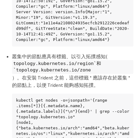
10-14T12:50:19Z", GoVersion:"go1.15.2", 
Compiler:"gc", Platform:"linux/amd64"}

Server Version: version.Info{Major:"1", 
Minor:"19", GitVersion:"v1.19.3", 
GitCommit:"1e11e4a2108024935ecfcb2912226cedeaf
d99df", GitTreeState:"clean", BuildDate:"2020-
10-14T12:41:49Z", GoVersion:"go1.15.2", 
Compiler:"gc", Platform:"linux/amd64"}
叢集中的節點應具有標籤、以引入拓撲感知(
topology.kubernetes.io/region`和
`topology.kubernetes.io/zone
）。在安裝 Trident 之前，這些標籤 * 應該存在於叢集 *
的節點上，以便 Trident 能夠感知拓撲。
kubectl get nodes -o=jsonpath='{range 
.items[*]}[{.metadata.name}, 
{.metadata.labels}]{"\n"}{end}' | grep --color 
"topology.kubernetes.io"

[node1, 
{"beta.kubernetes.io/arch":"amd64","beta.kuber
netes.io/os":"linux","kubernetes.io/arch":"amd