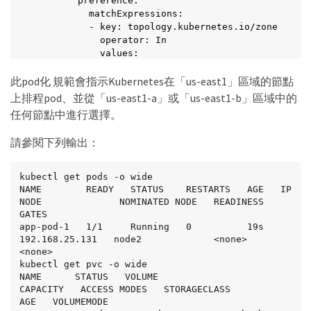
        preference:

          matchExpressions:

          - key: topology.kubernetes.io/zone

            operator: In

            values:

            - us-east1-a

此pod化 規範會指示Kubernetes在「us-east1」區域的節點
            - us-east1-b

  securityContext:

上排程pod、並從「us-east1-a」或「us-east1-b」區域中的
    runAsUser: 1000

任何節點中進行選擇。
    runAsGroup: 3000

    fsGroup: 2000

請參閱下列輸出：
  volumes:

  - name: vol1

    persistentVolumeClaim:

kubectl get pods -o wide

      claimName: pvc-san

NAME        READY   STATUS    RESTARTS   AGE   IP               
  containers:

NODE              NOMINATED NODE   READINESS 
  - name: sec-ctx-demo

GATES

    image: busybox

app-pod-1   1/1     Running   0          19s   
    command: [ "sh", "-c", "sleep 1h" ]

192.168.25.131   node2             <none>           
    volumeMounts:

<none>

kubectl get pvc -o wide

    - name: vol1

NAME      STATUS   VOLUME                                     
      mountPath: /data/demo

CAPACITY   ACCESS MODES   STORAGECLASS          
    securityContext:

AGE   VOLUMEMODE

      allowPrivilegeEscalation: false