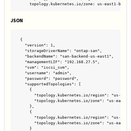
    topology.kubernetes.io/zone: us-east1-b
JSON
{

  "version": 1,

  "storageDriverName": "ontap-san",

  "backendName": "san-backend-us-east1",

  "managementLIF": "192.168.27.5",

  "svm": "iscsi_svm",

  "username": "admin",

  "password": "password",

  "supportedTopologies": [

    {

      "topology.kubernetes.io/region": "us-east1
      "topology.kubernetes.io/zone": "us-east1-a
    },

    {

      "topology.kubernetes.io/region": "us-east1
      "topology.kubernetes.io/zone": "us-east1-b
    }
