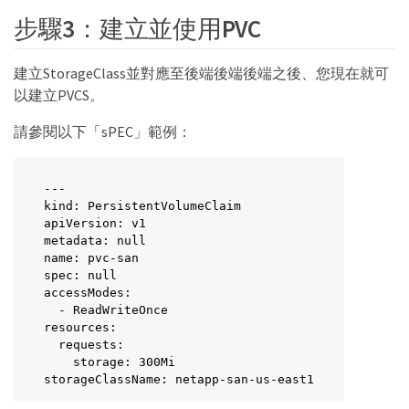
步驟3：建立並使用PVC
建立StorageClass並對應至後端後端後端之後、您現在就可
以建立PVCS。
請參閱以下「sPEC」範例：
---

kind: PersistentVolumeClaim

apiVersion: v1

metadata: null

name: pvc-san

spec: null

accessModes:

  - ReadWriteOnce

resources:

  requests:

    storage: 300Mi

storageClassName: netapp-san-us-east1