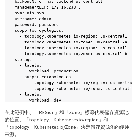
backendName: nas-backend-us-central1

managementLIF: 172.16.238.5

svm: nfs_svm

username: admin

password: password

supportedTopologies:

  - topology.kubernetes.io/region: us-central1

    topology.kubernetes.io/zone: us-central1-a

  - topology.kubernetes.io/region: us-central1

    topology.kubernetes.io/zone: us-central1-b

storage:

  - labels:

      workload: production

    supportedTopologies:

      - topology.kubernetes.io/region: us-central1

        topology.kubernetes.io/zone: us-central1-a

  - labels:

      workload: dev

    supportedTopologies:

在此範例中、「REGion」和「Zone」標籤代表儲存資源池
      - topology.kubernetes.io/region: us-central1

        topology.kubernetes.io/zone: us-central1-b
的位置。「topology、Kubernetes.io/region」和
「topology、Kubernetes.io/Zone」決定儲存資源池的使用
來源。