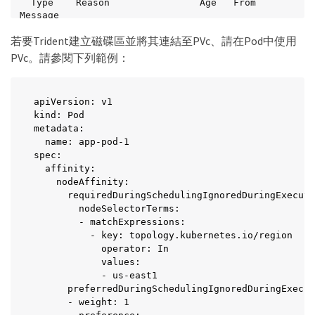
  Type    Reason                Age   From                         
Message

  ----    ------                ----  ----                         
若要Trident建立磁碟區並將其連結至PVc、請在Pod中使用
-------

  Normal  WaitForFirstConsumer  6s    
PVc。請參閱下列範例：
persistentvolume-controller  waiting for first 
consumer to be created before binding
apiVersion: v1

kind: Pod

metadata:

  name: app-pod-1

spec:

  affinity:

    nodeAffinity:

      requiredDuringSchedulingIgnoredDuringExecuti
        nodeSelectorTerms:

        - matchExpressions:

          - key: topology.kubernetes.io/region

            operator: In

            values:

            - us-east1

      preferredDuringSchedulingIgnoredDuringExecut
      - weight: 1
