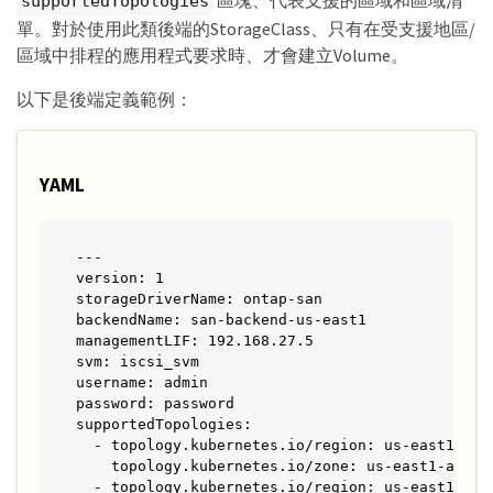
區塊、代表支援的區域和區域清
supportedTopologies
單。對於使用此類後端的StorageClass、只有在受支援地區/
區域中排程的應用程式要求時、才會建立Volume。
以下是後端定義範例：
YAML
---

version: 1

storageDriverName: ontap-san

backendName: san-backend-us-east1

managementLIF: 192.168.27.5

svm: iscsi_svm

username: admin

password: password

supportedTopologies:

  - topology.kubernetes.io/region: us-east1

    topology.kubernetes.io/zone: us-east1-a

  - topology.kubernetes.io/region: us-east1
