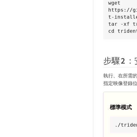
wget 
https://g
t-install
tar -xf t
cd triden
步驟 2 ：安裝
執行、在所需的命名
指定映像登錄
標準模式
./tride