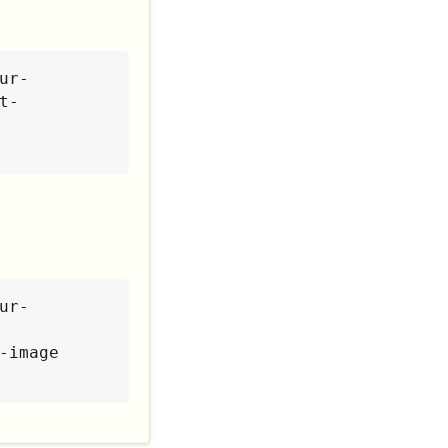
ur-
t-
ur-
-image 