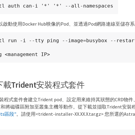
tl auth can-i '*' '*' --all-namespaces
啟動使用Docker Hub映像的Pod、並透過Pod網路連線至儲存
tl run -i --tty ping --image=busybox --restart
ing <management IP>
載Trident安裝程式套件
ent安裝程式套件會建立Trident pod、設定用來維持其狀態的CRD物件、並
和將磁碟區附加至叢集主機等動作。從下載並擷取Trident安裝
ets區段"
。請使用<trident-installer-XX.XX.X.tar.gz> 您所選的A
。