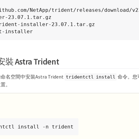
ithub.com/NetApp/trident/releases/download/v2
er-23.07.1.tar.gz

rident-installer-23.07.1.tar.gz

t-installer
 Astra Trident
空間中安裝Astra Trident
命令。您
tridentctl install
位置。
ntctl install -n trident