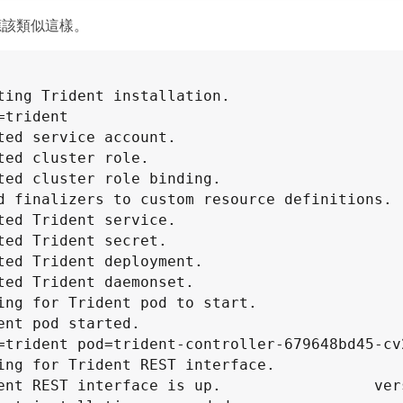
應該類似這樣。
 Trident installation.                
=trident

ted service account.

ted cluster role.

ted cluster role binding.

d finalizers to custom resource definitions.

ted Trident service.

ted Trident secret.

ted Trident deployment.

ted Trident daemonset.

ing for Trident pod to start.

arted.                          
=trident pod=trident-controller-679648bd45-cv2
ing for Trident REST interface.

ent REST interface is up.                 vers