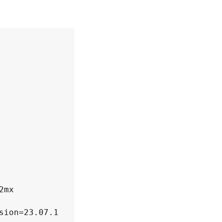
mx

ion=23.07.1
