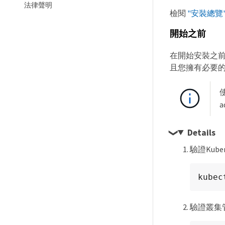
法律聲明
檢閱
"安裝總覽
開始之前
在開始安裝之前
且您擁有必要
使
a
Details
驗證Kube
kubec
驗證叢集