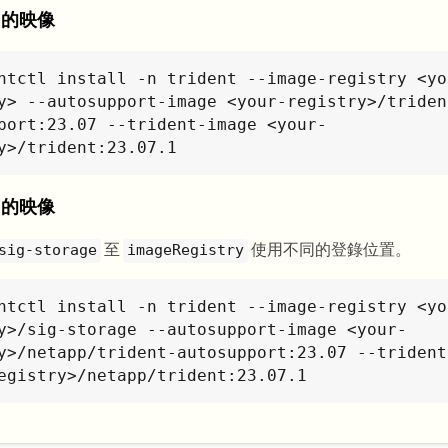
中的映像
ntctl install -n trident --image-registry <yo
y> --autosupport-image <your-registry>/triden
port:23.07 --trident-image <your-
y>/trident:23.07.1
中的映像
至
使用不同的登錄位置。
sig-storage
imageRegistry
ntctl install -n trident --image-registry <yo
y>/sig-storage --autosupport-image <your-
y>/netapp/trident-autosupport:23.07 --trident
egistry>/netapp/trident:23.07.1