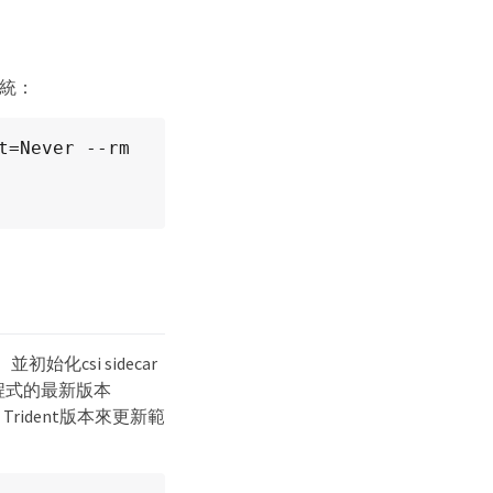
系統：
=Never --rm 
初始化csi sidecar
程式的最新版本
stra Trident版本來更新範