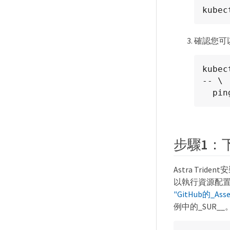
kubec
確認您可以
kubec
-- \

  p
步驟1：下
Astra Trid
以執行資源配置
"GitHub的_Ass
例中的_SUR__