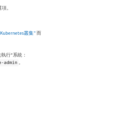
選項。
ubernetes叢集"
而
執行*系統：
。
e-admin