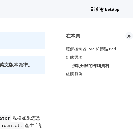
所有 NetApp
在本頁
瞭解控制器 Pod 和節點 Pod
組態選項
英文版本為準。
強制分離的詳細資料
組態範例
規格如果您想
ator
產生自訂
ridentctl