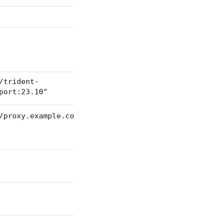
/trident-
port:23.10"
/proxy.example.com:8888"