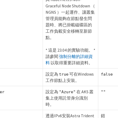
Graceful Node Shutdown （
NGNS ）一起運作、讓叢集
管理員能夠在節點發生問
題時、將已掛載磁碟區的
工作負載安全移轉至新節
點。
* 這是 23.04 的實驗功能。 *
請參閱
強制分離的詳細資
料
以取得重要詳細資料。
設定為
可在Windows
true
false
工作節點上安裝。
設定為
在 AKS 叢
er
"Azure"
""
集上使用託管身分識別
時。
透過IPv6安裝Astra Trident
錯