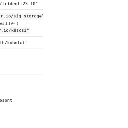
/trident:23.10"
（
cr.io/sig-storage"
es 1.19+ ）
y.io/k8scsi"
ib/kubelet"
esent