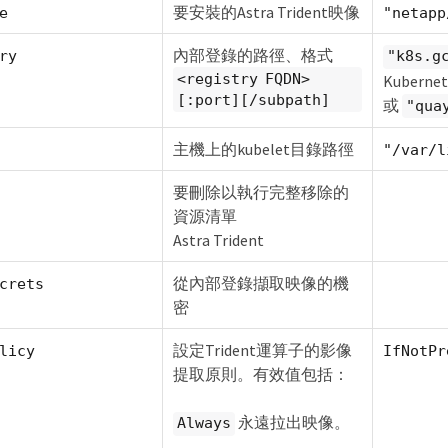
要安裝的Astra Trident映像
e
"netapp
內部登錄的路徑、格式
ry
"k8s.g
<registry FQDN>
Kubernet
[:port][/subpath]
或
"qua
主機上的kubelet目錄路徑
"/var/l
要刪除以執行完整移除的
資源清單
Astra Trident
從內部登錄擷取映像的機
crets
密
設定Trident運算子的影像
licy
IfNotPr
提取原則。有效值包括：
永遠拉出映像。
Always