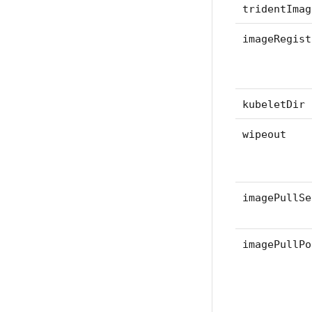
tridentImag
imageRegist
kubeletDir
wipeout
imagePullSe
imagePullPo