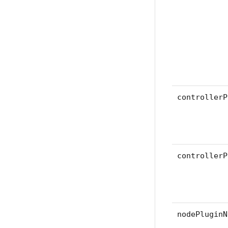
controllerP
controllerP
nodePluginN