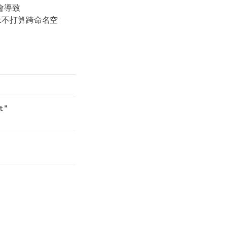
做會導致
ident不打算跨命名空
t"