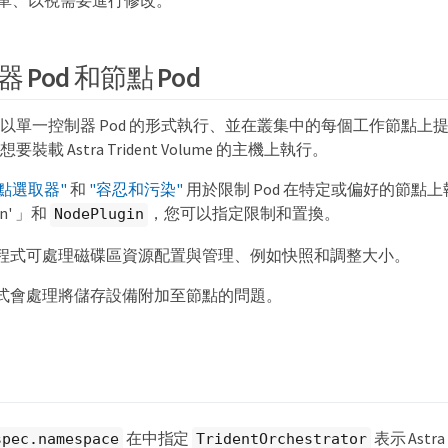
Pod 和節點 Pod
dent 會以單一控制器 Pod 的形式執行、並在叢集中的每個工作節點上提
要裝載 Astra Trident Volume 的主機上執行。
點選取器"
和
"容忍和污染"
用於限制 Pod 在特定或偏好的節點
gin' 」和
，您可以指定限制和置換。
NodePlugin
程式可處理磁碟區資源配置與管理、例如快照和調整大小。
式會處理將儲存設備附加至節點的問題。
在中指定
表示 Astra
spec.namespace
TridentOrchestrator